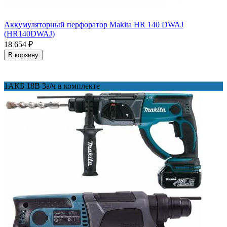
Аккумуляторный перфоратор Makita HR 140 DWAJ
(HR140DWAJ)
18 654
₽
В корзину
1АКБ 18В 3а/ч в комплекте