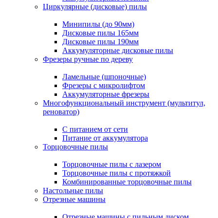
Циркулярные (дисковые) пилы
Минипилы (до 90мм)
Дисковые пилы 165мм
Дисковые пилы 190мм
Аккумуляторные дисковые пилы
Фрезеры ручные по дереву
Ламельные (шпоночные)
Фрезеры с микролифтом
Аккумуляторные фрезеры
Многофункциональный инструмент (мультитул,
реноватор)
С питанием от сети
Питание от аккумулятора
Торцовочные пилы
Торцовочные пилы с лазером
Торцовочные пилы с протяжкой
Комбинированные торцовочные пилы
Настольные пилы
Отрезные машины
Отрезные машины с пильным диском