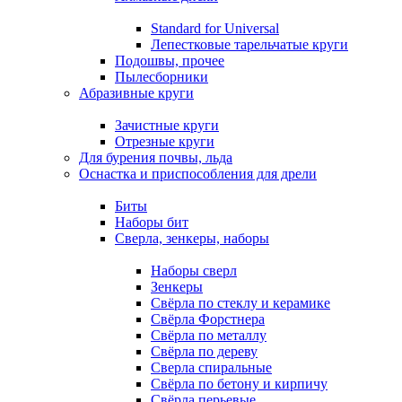
Standard for Universal
Лепестковые тарельчатые круги
Подошвы, прочее
Пылесборники
Абразивные круги
Зачистные круги
Отрезные круги
Для бурения почвы, льда
Оснастка и приспособления для дрели
Биты
Наборы бит
Сверла, зенкеры, наборы
Наборы сверл
Зенкеры
Свёрла по стеклу и керамике
Свёрла Форстнера
Свёрла по металлу
Свёрла по дереву
Сверла спиральные
Свёрла по бетону и кирпичу
Свёрла перьевые