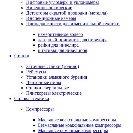
Цифровые угломеры и уклономеры
Нивелиры оптические
Детекторы скрытой проводки (металла)
Инспекционные камеры
Принадлежности для измерительной техники
измерительное колесо
лазерный приемник для нивелира
рейки для нивелира
штативы для нивелиров
Станки
Заточные станки (точило)
Рейсмусы
Установки алмазного бурения
Ленточные пилы
Станки сверлильные
Плиткорезы электрические
Силовая техника
Компрессоры
Масляные коаксиальные компрессоры
Безмасляные коаксиальные компрессоры
Масляные ременные компрессоры