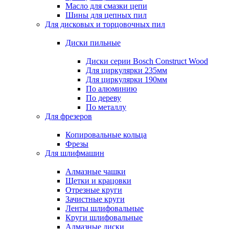
Масло для смазки цепи
Шины для цепных пил
Для дисковых и торцовочных пил
Диски пильные
Диски серии Bosch Construct Wood
Для циркулярки 235мм
Для циркулярки 190мм
По алюминию
По дереву
По металлу
Для фрезеров
Копировальные кольца
Фрезы
Для шлифмашин
Алмазные чашки
Щетки и крацовки
Отрезные круги
Зачистные круги
Ленты шлифовальные
Круги шлифовальные
Алмазные диски