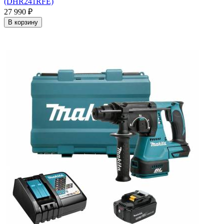
(DHR241RFE)
27 990
₽
В корзину