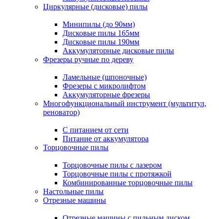
Циркулярные (дисковые) пилы
Минипилы (до 90мм)
Дисковые пилы 165мм
Дисковые пилы 190мм
Аккумуляторные дисковые пилы
Фрезеры ручные по дереву
Ламельные (шпоночные)
Фрезеры с микролифтом
Аккумуляторные фрезеры
Многофункциональный инструмент (мультитул,
реноватор)
С питанием от сети
Питание от аккумулятора
Торцовочные пилы
Торцовочные пилы с лазером
Торцовочные пилы с протяжкой
Комбинированные торцовочные пилы
Настольные пилы
Отрезные машины
Отрезные машины с пильным диском