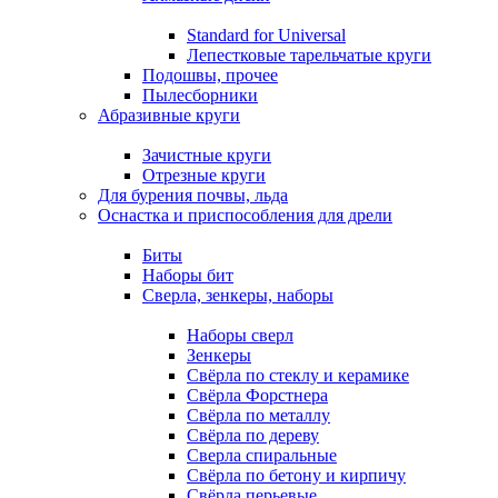
Standard for Universal
Лепестковые тарельчатые круги
Подошвы, прочее
Пылесборники
Абразивные круги
Зачистные круги
Отрезные круги
Для бурения почвы, льда
Оснастка и приспособления для дрели
Биты
Наборы бит
Сверла, зенкеры, наборы
Наборы сверл
Зенкеры
Свёрла по стеклу и керамике
Свёрла Форстнера
Свёрла по металлу
Свёрла по дереву
Сверла спиральные
Свёрла по бетону и кирпичу
Свёрла перьевые