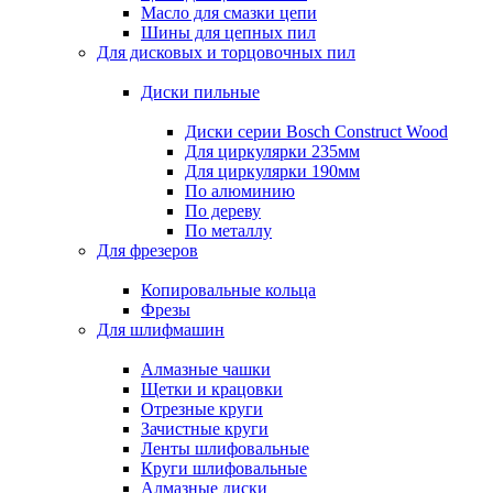
Масло для смазки цепи
Шины для цепных пил
Для дисковых и торцовочных пил
Диски пильные
Диски серии Bosch Construct Wood
Для циркулярки 235мм
Для циркулярки 190мм
По алюминию
По дереву
По металлу
Для фрезеров
Копировальные кольца
Фрезы
Для шлифмашин
Алмазные чашки
Щетки и крацовки
Отрезные круги
Зачистные круги
Ленты шлифовальные
Круги шлифовальные
Алмазные диски