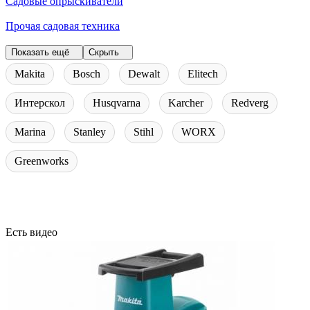
Садовые опрыскиватели
Прочая садовая техника
Показать ещё
Скрыть
Makita
Bosch
Dewalt
Elitech
Интерскол
Husqvarna
Karcher
Redverg
Marina
Stanley
Stihl
WORX
Greenworks
Есть видео