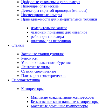
Цифровые угломеры и уклономеры
Нивелиры оптические
Детекторы скрытой проводки (металла)
Инспекционные камеры
Принадлежности для измерительной техники
измерительное колесо
лазерный приемник для нивелира
рейки для нивелира
штативы для нивелиров
Станки
Заточные станки (точило)
Рейсмусы
Установки алмазного бурения
Ленточные пилы
Станки сверлильные
Плиткорезы электрические
Силовая техника
Компрессоры
Масляные коаксиальные компрессоры
Безмасляные коаксиальные компрессоры
Масляные ременные компрессоры