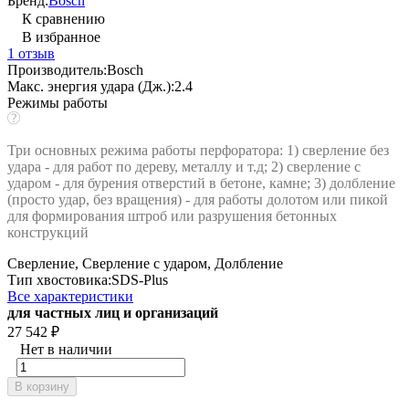
Бренд:
Bosch
К сравнению
В избранное
1 отзыв
Производитель:
Bosch
Макс. энергия удара (Дж.):
2.4
Режимы работы
Три основных режима работы перфоратора: 1) сверление без
удара - для работ по дереву, металлу и т.д; 2) сверление с
ударом - для бурения отверстий в бетоне, камне; 3) долбление
(просто удар, без вращения) - для работы долотом или пикой
для формирования штроб или разрушения бетонных
конструкций
Сверление, Сверление с ударом, Долбление
Тип хвостовика:
SDS-Plus
Все характеристики
для частных лиц и организаций
27 542
₽
Нет в наличии
В корзину