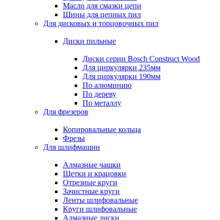
Масло для смазки цепи
Шины для цепных пил
Для дисковых и торцовочных пил
Диски пильные
Диски серии Bosch Construct Wood
Для циркулярки 235мм
Для циркулярки 190мм
По алюминию
По дереву
По металлу
Для фрезеров
Копировальные кольца
Фрезы
Для шлифмашин
Алмазные чашки
Щетки и крацовки
Отрезные круги
Зачистные круги
Ленты шлифовальные
Круги шлифовальные
Алмазные диски