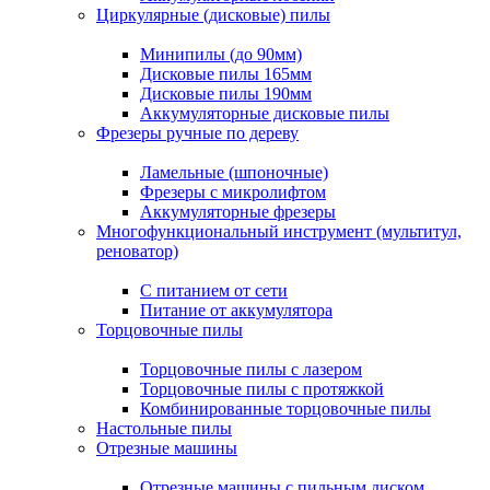
Циркулярные (дисковые) пилы
Минипилы (до 90мм)
Дисковые пилы 165мм
Дисковые пилы 190мм
Аккумуляторные дисковые пилы
Фрезеры ручные по дереву
Ламельные (шпоночные)
Фрезеры с микролифтом
Аккумуляторные фрезеры
Многофункциональный инструмент (мультитул,
реноватор)
С питанием от сети
Питание от аккумулятора
Торцовочные пилы
Торцовочные пилы с лазером
Торцовочные пилы с протяжкой
Комбинированные торцовочные пилы
Настольные пилы
Отрезные машины
Отрезные машины с пильным диском