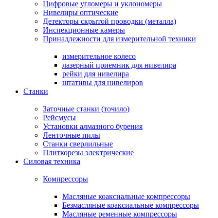
Цифровые угломеры и уклономеры
Нивелиры оптические
Детекторы скрытой проводки (металла)
Инспекционные камеры
Принадлежности для измерительной техники
измерительное колесо
лазерный приемник для нивелира
рейки для нивелира
штативы для нивелиров
Станки
Заточные станки (точило)
Рейсмусы
Установки алмазного бурения
Ленточные пилы
Станки сверлильные
Плиткорезы электрические
Силовая техника
Компрессоры
Масляные коаксиальные компрессоры
Безмасляные коаксиальные компрессоры
Масляные ременные компрессоры