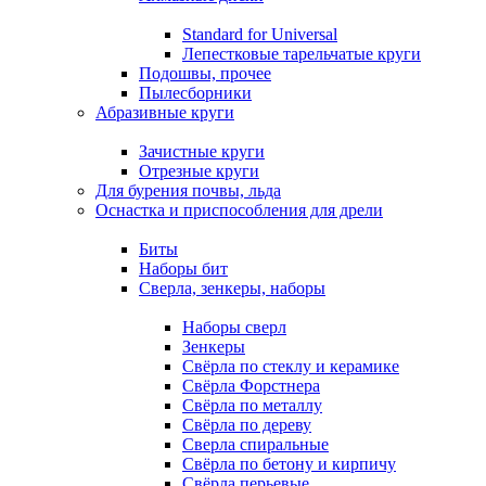
Standard for Universal
Лепестковые тарельчатые круги
Подошвы, прочее
Пылесборники
Абразивные круги
Зачистные круги
Отрезные круги
Для бурения почвы, льда
Оснастка и приспособления для дрели
Биты
Наборы бит
Сверла, зенкеры, наборы
Наборы сверл
Зенкеры
Свёрла по стеклу и керамике
Свёрла Форстнера
Свёрла по металлу
Свёрла по дереву
Сверла спиральные
Свёрла по бетону и кирпичу
Свёрла перьевые