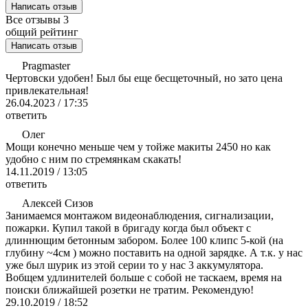
Написать отзыв
Все отзывы
3
общий рейтинг
Написать отзыв
Pragmaster
Чертовски удобен! Был бы еще бесщеточный, но зато цена
привлекательная!
26.04.2023 / 17:35
ответить
Олег
Мощи конечно меньше чем у тойже макиты 2450 но как
удобно с ним по стремянкам скакать!
14.11.2019 / 13:05
ответить
Алексей Сизов
Занимаемся монтажом видеонаблюдения, сигнализации,
пожарки. Купил такой в бригаду когда был объект с
длиннющим бетонным забором. Более 100 клипс 5-кой (на
глубину ~4см ) можно поставить на одной зарядке. А т.к. у нас
уже был шурик из этой серии то у нас 3 аккумулятора.
Вобщем удлинителей больше с собой не таскаем, время на
поиски ближайшей розетки не тратим. Рекомендую!
29.10.2019 / 18:52