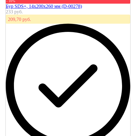
- 10%
Бур SDS+, 14х200х260 мм (D-00278)
233 руб.
209,70 руб.