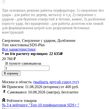
Три основных режима работы перфоратора: 1) сверление без
удара - для работ по дереву, металлу и т.д; 2) сверление с
ударом - для бурения отверстий в бетоне, камне; 3) долбление
(просто удар, без вращения) - для работы долотом или пикой
для формирования штроб или разрушения бетонных
конструкций
Сверление, Сверление с ударом, Долбление
Тип хвостовика:
SDS-Plus
Все характеристики
* по б/н расчету юрлицам: 22 635
Р
20 760
₽
В пункте самовывоза
В корзину
Москва и область:
(выбрать другой город тут)
Привезем: 11.08.2026 (вторник) от 400 руб.
Cамовывоз: 10.08.2026 (завтра), бесплатно
Рейтинги товаров
№ 3
в рейтинге "Топ-10 перфораторов SDS+ "