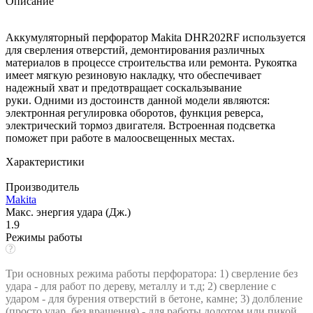
Описание
Аккумуляторный перфоратор Makita DHR202RF используется
для сверления отверстий, демонтирования различных
материалов в процессе строительства или ремонта. Рукоятка
имеет мягкую резиновую накладку, что обеспечивает
надежный хват и предотвращает соскальзывание
руки. Одними из достоинств данной модели являются:
электронная регулировка оборотов, функция реверса,
электрический тормоз двигателя. Встроенная подсветка
поможет при работе в малоосвещенных местах.
Характеристики
Производитель
Makita
Макс. энергия удара (Дж.)
1.9
Режимы работы
Три основных режима работы перфоратора: 1) сверление без
удара - для работ по дереву, металлу и т.д; 2) сверление с
ударом - для бурения отверстий в бетоне, камне; 3) долбление
(просто удар, без вращения) - для работы долотом или пикой