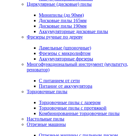
Циркулярные (дисковые) пилы
Минипилы (до 90мм)
Дисковые пилы 165мм
Дисковые пилы 190мм
Аккумуляторные дисковые пилы
Фрезеры ручные по дереву
Ламельные (шпоночные)
Фрезеры с микролифтом
Аккумуляторные фрезеры
Многофункциональный инструмент (мультитул,
реноватор)
С питанием от сети
Питание от аккумулятора
Торцовочные пилы
Торцовочные пилы с лазером
Торцовочные пилы с протяжкой
Комбинированные торцовочные пилы
Настольные пилы
Отрезные машины
Отрезные машины с пильным диском