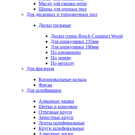
Масло для смазки цепи
Шины для цепных пил
Для дисковых и торцовочных пил
Диски пильные
Диски серии Bosch Construct Wood
Для циркулярки 235мм
Для циркулярки 190мм
По алюминию
По дереву
По металлу
Для фрезеров
Копировальные кольца
Фрезы
Для шлифмашин
Алмазные чашки
Щетки и крацовки
Отрезные круги
Зачистные круги
Ленты шлифовальные
Круги шлифовальные
Алмазные диски