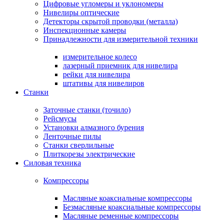
Цифровые угломеры и уклономеры
Нивелиры оптические
Детекторы скрытой проводки (металла)
Инспекционные камеры
Принадлежности для измерительной техники
измерительное колесо
лазерный приемник для нивелира
рейки для нивелира
штативы для нивелиров
Станки
Заточные станки (точило)
Рейсмусы
Установки алмазного бурения
Ленточные пилы
Станки сверлильные
Плиткорезы электрические
Силовая техника
Компрессоры
Масляные коаксиальные компрессоры
Безмасляные коаксиальные компрессоры
Масляные ременные компрессоры