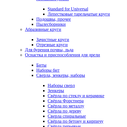
Standard for Universal
Лепестковые тарельчатые круги
Подошвы, прочее
Пылесборники
Абразивные круги
Зачистные круги
Отрезные круги
Для бурения почвы, льда
Оснастка и приспособления для дрели
Биты
Наборы бит
Сверла, зенкеры, наборы
Наборы сверл
Зенкеры
Свёрла по стеклу и керамике
Свёрла Форстнера
Свёрла по металлу
Свёрла по дереву
Сверла спиральные
Свёрла по бетону и кирпичу
Свёрла перьевые