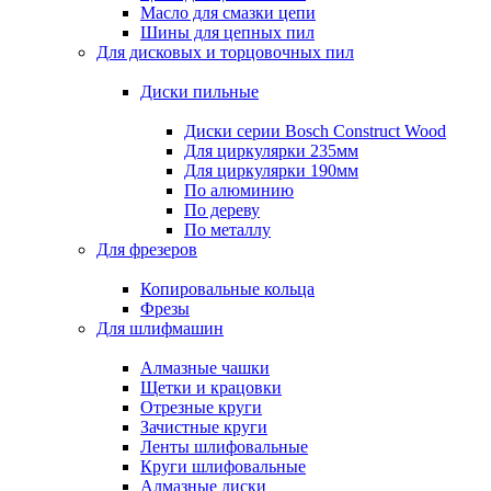
Масло для смазки цепи
Шины для цепных пил
Для дисковых и торцовочных пил
Диски пильные
Диски серии Bosch Construct Wood
Для циркулярки 235мм
Для циркулярки 190мм
По алюминию
По дереву
По металлу
Для фрезеров
Копировальные кольца
Фрезы
Для шлифмашин
Алмазные чашки
Щетки и крацовки
Отрезные круги
Зачистные круги
Ленты шлифовальные
Круги шлифовальные
Алмазные диски