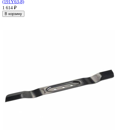
(191Y63-8)
1 614
₽
В корзину