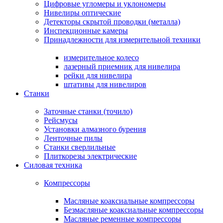
Цифровые угломеры и уклономеры
Нивелиры оптические
Детекторы скрытой проводки (металла)
Инспекционные камеры
Принадлежности для измерительной техники
измерительное колесо
лазерный приемник для нивелира
рейки для нивелира
штативы для нивелиров
Станки
Заточные станки (точило)
Рейсмусы
Установки алмазного бурения
Ленточные пилы
Станки сверлильные
Плиткорезы электрические
Силовая техника
Компрессоры
Масляные коаксиальные компрессоры
Безмасляные коаксиальные компрессоры
Масляные ременные компрессоры