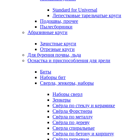
Standard for Universal
Лепестковые тарельчатые круги
Подошвы, прочее
Пылесборники
Абразивные круги
Зачистные круги
Отрезные круги
Для бурения почвы, льда
Оснастка и приспособления для дрели
Биты
Наборы бит
Сверла, зенкеры, наборы
Наборы сверл
Зенкеры
Свёрла по стеклу и керамике
Свёрла Форстнера
Свёрла по металлу
Свёрла по дереву
Сверла спиральные
Свёрла по бетону и кирпичу
Свёрла перьевые