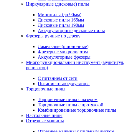
Циркулярные (дисковые) пилы
Минипилы (до 90мм)
Дисковые пилы 165мм
Дисковые пилы 190мм
Аккумуляторные дисковые пилы
Фрезеры ручные по дереву
Ламельные (шпоночные)
Фрезеры с микролифтом
Аккумуляторные фрезеры
Многофункциональный инструмент (мультитул,
реноватор)
С питанием от сети
Питание от аккумулятора
Торцовочные пилы
Торцовочные пилы с лазером
Торцовочные пилы с протяжкой
Комбинированные торцовочные пилы
Настольные пилы
Отрезные машины
Отрезные машины с пильным диском