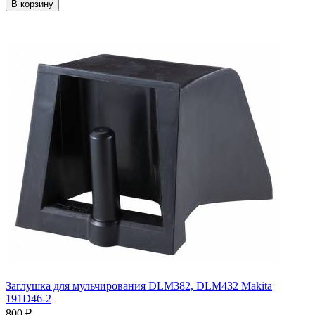
В корзину
Заглушка для мульчирования DLM382, DLM432 Makita
191D46-2
800
₽