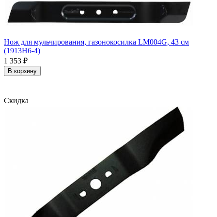
Нож для мульчирования, газонокосилка LM004G, 43 см
(1913H6-4)
1 353
₽
В корзину
Скидка