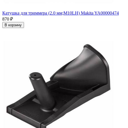
Катушка для триммера (2.0 мм;M10LH) Makita YA00000474
870
₽
В корзину