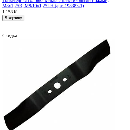
Триммерная головка Makita с пластиковыми ножами,
М8х1,25R, М8/10х1,25LH (арт. 198383-1)
1 158
₽
В корзину
Скидка