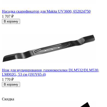
Насадка скарификатор для Makita UV3600, 652024750
1 707
₽
В корзину
Нож для мульчирования, газонокосилки DLM532/DLM530,
LM002G, 53 см (191Y65-4)
1 770
₽
В корзину
Скидка