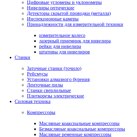
Цифровые угломеры и уклономеры
Нивелиры оптические
Детекторы скрытой проводки (металла)
Инспекционные камеры
Принадлежности для измерительной техники
измерительное колесо
лазерный приемник для нивелира
рейки для нивелира
штативы для нивелиров
Станки
Заточные станки (точило)
Рейсмусы
Установки алмазного бурения
Ленточные пилы
Станки сверлильные
Плиткорезы электрические
Силовая техника
Компрессоры
Масляные коаксиальные компрессоры
Безмасляные коаксиальные компрессоры
Масляные ременные компрессоры