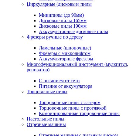
Циркулярные (дисковые) пилы
Минипилы (до 90мм)
Дисковые пилы 165мм
Дисковые пилы 190мм
Аккумуляторные дисковые пилы
Фрезеры ручные по дереву
Ламельные (шпоночные)
Фрезеры с микролифтом
Аккумуляторные фрезеры
Многофункциональный инструмент (мультитул,
реноватор)
С питанием от сети
Питание от аккумулятора
Торцовочные пилы
Торцовочные пилы с лазером
Торцовочные пилы с протяжкой
Комбинированные торцовочные пилы
Настольные пилы
Отрезные машины
Отрезные машины с пильным диском