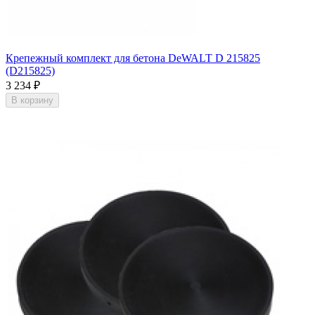
Крепежный комплект для бетона DeWALT D 215825
(D215825)
3 234
₽
В корзину