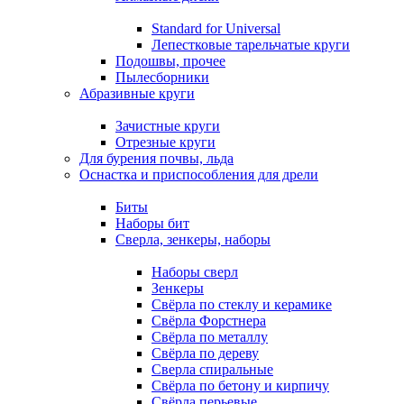
Standard for Universal
Лепестковые тарельчатые круги
Подошвы, прочее
Пылесборники
Абразивные круги
Зачистные круги
Отрезные круги
Для бурения почвы, льда
Оснастка и приспособления для дрели
Биты
Наборы бит
Сверла, зенкеры, наборы
Наборы сверл
Зенкеры
Свёрла по стеклу и керамике
Свёрла Форстнера
Свёрла по металлу
Свёрла по дереву
Сверла спиральные
Свёрла по бетону и кирпичу
Свёрла перьевые