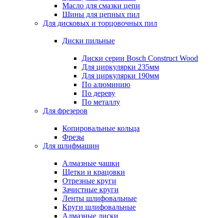
Масло для смазки цепи
Шины для цепных пил
Для дисковых и торцовочных пил
Диски пильные
Диски серии Bosch Construct Wood
Для циркулярки 235мм
Для циркулярки 190мм
По алюминию
По дереву
По металлу
Для фрезеров
Копировальные кольца
Фрезы
Для шлифмашин
Алмазные чашки
Щетки и крацовки
Отрезные круги
Зачистные круги
Ленты шлифовальные
Круги шлифовальные
Алмазные диски