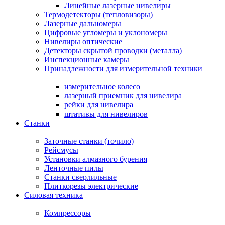
Линейные лазерные нивелиры
Термодетекторы (тепловизоры)
Лазерные дальномеры
Цифровые угломеры и уклономеры
Нивелиры оптические
Детекторы скрытой проводки (металла)
Инспекционные камеры
Принадлежности для измерительной техники
измерительное колесо
лазерный приемник для нивелира
рейки для нивелира
штативы для нивелиров
Станки
Заточные станки (точило)
Рейсмусы
Установки алмазного бурения
Ленточные пилы
Станки сверлильные
Плиткорезы электрические
Силовая техника
Компрессоры