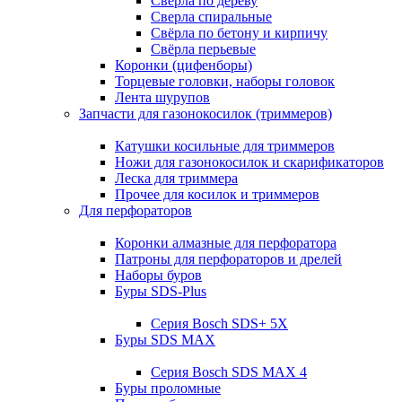
Свёрла по дереву
Сверла спиральные
Свёрла по бетону и кирпичу
Свёрла перьевые
Коронки (цифенборы)
Торцевые головки, наборы головок
Лента шурупов
Запчасти для газонокосилок (триммеров)
Катушки косильные для триммеров
Ножи для газонокосилок и скарификаторов
Леска для триммера
Прочее для косилок и триммеров
Для перфораторов
Коронки алмазные для перфоратора
Патроны для перфораторов и дрелей
Наборы буров
Буры SDS-Plus
Серия Bosch SDS+ 5X
Буры SDS MAX
Серия Bosch SDS MAX 4
Буры проломные