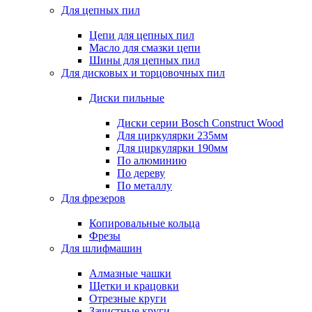
Для цепных пил
Цепи для цепных пил
Масло для смазки цепи
Шины для цепных пил
Для дисковых и торцовочных пил
Диски пильные
Диски серии Bosch Construct Wood
Для циркулярки 235мм
Для циркулярки 190мм
По алюминию
По дереву
По металлу
Для фрезеров
Копировальные кольца
Фрезы
Для шлифмашин
Алмазные чашки
Щетки и крацовки
Отрезные круги
Зачистные круги