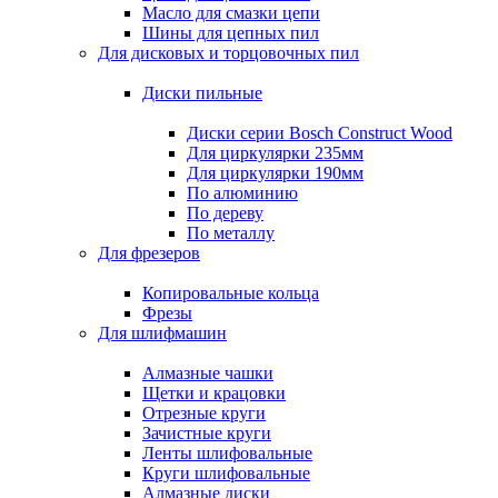
Масло для смазки цепи
Шины для цепных пил
Для дисковых и торцовочных пил
Диски пильные
Диски серии Bosch Construct Wood
Для циркулярки 235мм
Для циркулярки 190мм
По алюминию
По дереву
По металлу
Для фрезеров
Копировальные кольца
Фрезы
Для шлифмашин
Алмазные чашки
Щетки и крацовки
Отрезные круги
Зачистные круги
Ленты шлифовальные
Круги шлифовальные
Алмазные диски