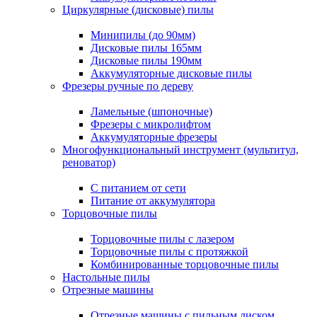
Циркулярные (дисковые) пилы
Минипилы (до 90мм)
Дисковые пилы 165мм
Дисковые пилы 190мм
Аккумуляторные дисковые пилы
Фрезеры ручные по дереву
Ламельные (шпоночные)
Фрезеры с микролифтом
Аккумуляторные фрезеры
Многофункциональный инструмент (мультитул,
реноватор)
С питанием от сети
Питание от аккумулятора
Торцовочные пилы
Торцовочные пилы с лазером
Торцовочные пилы с протяжкой
Комбинированные торцовочные пилы
Настольные пилы
Отрезные машины
Отрезные машины с пильным диском