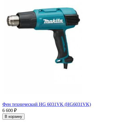
Фен технический HG 6031VK (HG6031VK)
6 600
₽
В корзину