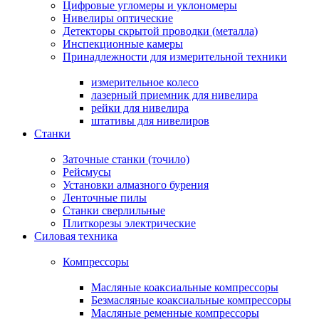
Цифровые угломеры и уклономеры
Нивелиры оптические
Детекторы скрытой проводки (металла)
Инспекционные камеры
Принадлежности для измерительной техники
измерительное колесо
лазерный приемник для нивелира
рейки для нивелира
штативы для нивелиров
Станки
Заточные станки (точило)
Рейсмусы
Установки алмазного бурения
Ленточные пилы
Станки сверлильные
Плиткорезы электрические
Силовая техника
Компрессоры
Масляные коаксиальные компрессоры
Безмасляные коаксиальные компрессоры
Масляные ременные компрессоры