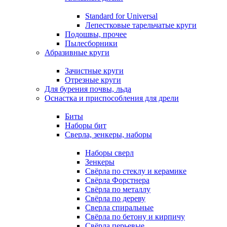
Standard for Universal
Лепестковые тарельчатые круги
Подошвы, прочее
Пылесборники
Абразивные круги
Зачистные круги
Отрезные круги
Для бурения почвы, льда
Оснастка и приспособления для дрели
Биты
Наборы бит
Сверла, зенкеры, наборы
Наборы сверл
Зенкеры
Свёрла по стеклу и керамике
Свёрла Форстнера
Свёрла по металлу
Свёрла по дереву
Сверла спиральные
Свёрла по бетону и кирпичу
Свёрла перьевые