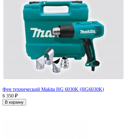
Фен технический Makita HG 6030K (HG6030K)
6 350
₽
В корзину