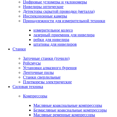
Цифровые угломеры и уклономеры
Нивелиры оптические
Детекторы скрытой проводки (металла)
Инспекционные камеры
Принадлежности для измерительной техники
измерительное колесо
лазерный приемник для нивелира
рейки для нивелира
штативы для нивелиров
Станки
Заточные станки (точило)
Рейсмусы
Установки алмазного бурения
Ленточные пилы
Станки сверлильные
Плиткорезы электрические
Силовая техника
Компрессоры
Масляные коаксиальные компрессоры
Безмасляные коаксиальные компрессоры
Масляные ременные компрессоры