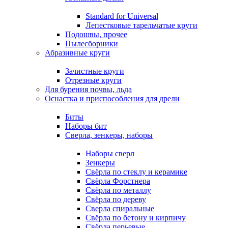
Standard for Universal
Лепестковые тарельчатые круги
Подошвы, прочее
Пылесборники
Абразивные круги
Зачистные круги
Отрезные круги
Для бурения почвы, льда
Оснастка и приспособления для дрели
Биты
Наборы бит
Сверла, зенкеры, наборы
Наборы сверл
Зенкеры
Свёрла по стеклу и керамике
Свёрла Форстнера
Свёрла по металлу
Свёрла по дереву
Сверла спиральные
Свёрла по бетону и кирпичу
Свёрла перьевые