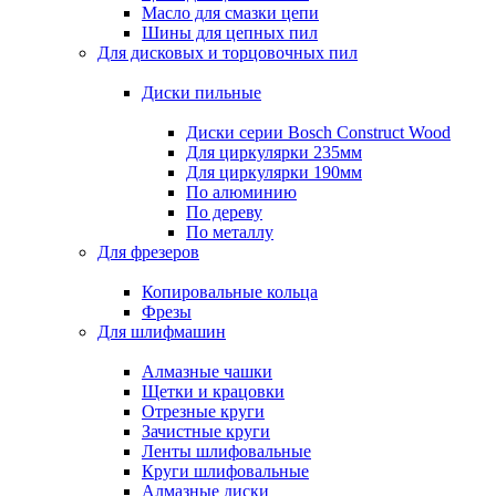
Масло для смазки цепи
Шины для цепных пил
Для дисковых и торцовочных пил
Диски пильные
Диски серии Bosch Construct Wood
Для циркулярки 235мм
Для циркулярки 190мм
По алюминию
По дереву
По металлу
Для фрезеров
Копировальные кольца
Фрезы
Для шлифмашин
Алмазные чашки
Щетки и крацовки
Отрезные круги
Зачистные круги
Ленты шлифовальные
Круги шлифовальные
Алмазные диски