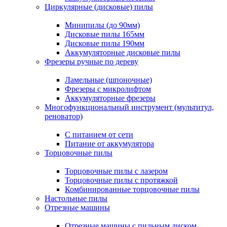
Циркулярные (дисковые) пилы
Минипилы (до 90мм)
Дисковые пилы 165мм
Дисковые пилы 190мм
Аккумуляторные дисковые пилы
Фрезеры ручные по дереву
Ламельные (шпоночные)
Фрезеры с микролифтом
Аккумуляторные фрезеры
Многофункциональный инструмент (мультитул,
реноватор)
С питанием от сети
Питание от аккумулятора
Торцовочные пилы
Торцовочные пилы с лазером
Торцовочные пилы с протяжкой
Комбинированные торцовочные пилы
Настольные пилы
Отрезные машины
Отрезные машины с пильным диском