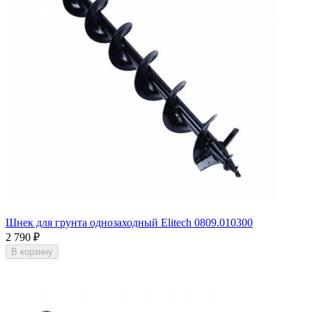
Шнек для грунта однозаходный Еlitech 0809.010300
2 790
₽
В корзину