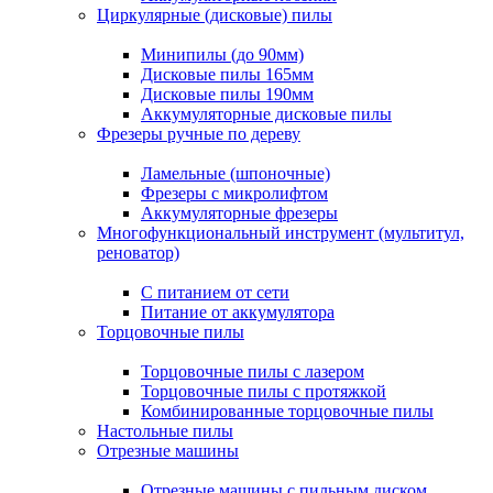
Циркулярные (дисковые) пилы
Минипилы (до 90мм)
Дисковые пилы 165мм
Дисковые пилы 190мм
Аккумуляторные дисковые пилы
Фрезеры ручные по дереву
Ламельные (шпоночные)
Фрезеры с микролифтом
Аккумуляторные фрезеры
Многофункциональный инструмент (мультитул,
реноватор)
С питанием от сети
Питание от аккумулятора
Торцовочные пилы
Торцовочные пилы с лазером
Торцовочные пилы с протяжкой
Комбинированные торцовочные пилы
Настольные пилы
Отрезные машины
Отрезные машины с пильным диском