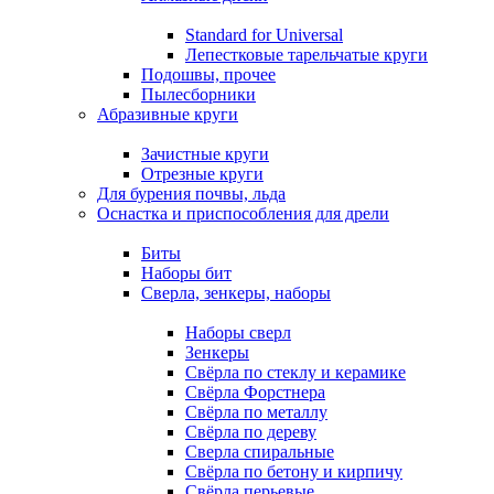
Standard for Universal
Лепестковые тарельчатые круги
Подошвы, прочее
Пылесборники
Абразивные круги
Зачистные круги
Отрезные круги
Для бурения почвы, льда
Оснастка и приспособления для дрели
Биты
Наборы бит
Сверла, зенкеры, наборы
Наборы сверл
Зенкеры
Свёрла по стеклу и керамике
Свёрла Форстнера
Свёрла по металлу
Свёрла по дереву
Сверла спиральные
Свёрла по бетону и кирпичу
Свёрла перьевые