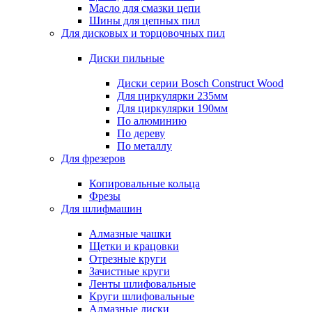
Масло для смазки цепи
Шины для цепных пил
Для дисковых и торцовочных пил
Диски пильные
Диски серии Bosch Construct Wood
Для циркулярки 235мм
Для циркулярки 190мм
По алюминию
По дереву
По металлу
Для фрезеров
Копировальные кольца
Фрезы
Для шлифмашин
Алмазные чашки
Щетки и крацовки
Отрезные круги
Зачистные круги
Ленты шлифовальные
Круги шлифовальные
Алмазные диски