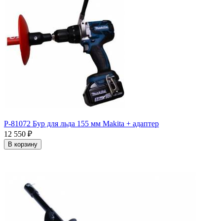
P-81072 Бур для льда 155 мм Makita + адаптер
12 550
₽
В корзину