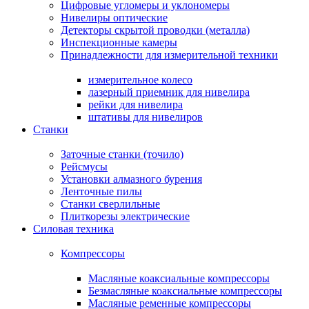
Цифровые угломеры и уклономеры
Нивелиры оптические
Детекторы скрытой проводки (металла)
Инспекционные камеры
Принадлежности для измерительной техники
измерительное колесо
лазерный приемник для нивелира
рейки для нивелира
штативы для нивелиров
Станки
Заточные станки (точило)
Рейсмусы
Установки алмазного бурения
Ленточные пилы
Станки сверлильные
Плиткорезы электрические
Силовая техника
Компрессоры
Масляные коаксиальные компрессоры
Безмасляные коаксиальные компрессоры
Масляные ременные компрессоры