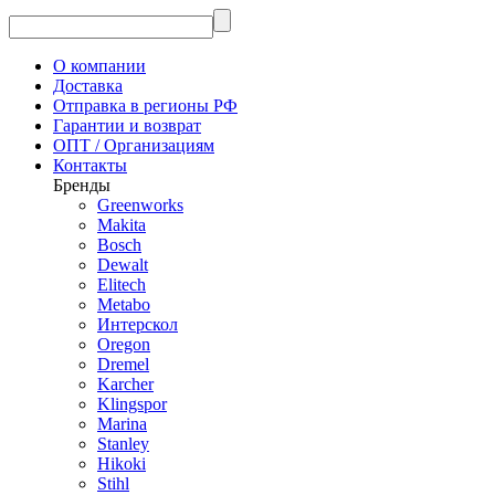
О компании
Доставка
Отправка в регионы РФ
Гарантии и возврат
ОПТ / Организациям
Контакты
Бренды
Greenworks
Makita
Bosch
Dewalt
Elitech
Metabo
Интерскол
Oregon
Dremel
Karcher
Klingspor
Marina
Stanley
Hikoki
Stihl