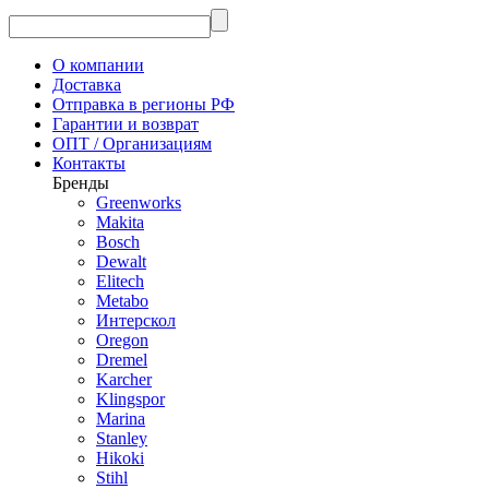
О компании
Доставка
Отправка в регионы РФ
Гарантии и возврат
ОПТ / Организациям
Контакты
Бренды
Greenworks
Makita
Bosch
Dewalt
Elitech
Metabo
Интерскол
Oregon
Dremel
Karcher
Klingspor
Marina
Stanley
Hikoki
Stihl