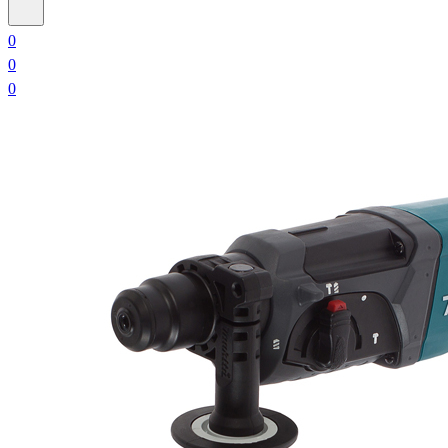
0
0
0