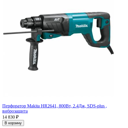
Перфоратор Makita HR2641, 800Вт, 2.4Дж, SDS-plus ,
виброзащита
14 830
₽
В корзину