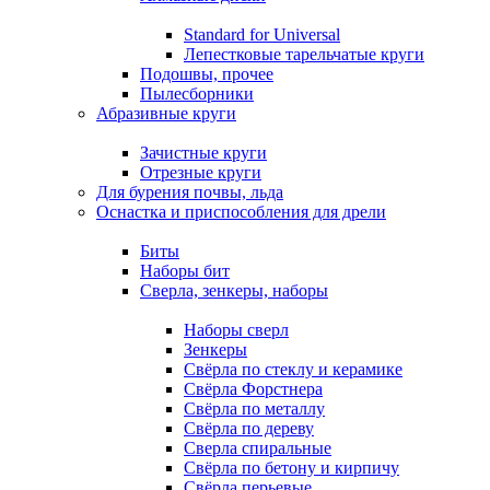
Standard for Universal
Лепестковые тарельчатые круги
Подошвы, прочее
Пылесборники
Абразивные круги
Зачистные круги
Отрезные круги
Для бурения почвы, льда
Оснастка и приспособления для дрели
Биты
Наборы бит
Сверла, зенкеры, наборы
Наборы сверл
Зенкеры
Свёрла по стеклу и керамике
Свёрла Форстнера
Свёрла по металлу
Свёрла по дереву
Сверла спиральные
Свёрла по бетону и кирпичу
Свёрла перьевые