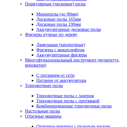
Циркулярные (дисковые) пилы
Минипилы (до 90мм)
Дисковые пилы 165мм
Дисковые пилы 190мм
Аккумуляторные дисковые пилы
Фрезеры ручные по дереву
Ламельные (шпоночные)
Фрезеры с микролифтом
Аккумуляторные фрезеры
Многофункциональный инструмент (мультитул,
реноватор)
С питанием от сети
Питание от аккумулятора
Торцовочные пилы
Торцовочные пилы с лазером
Торцовочные пилы с протяжкой
Комбинированные торцовочные пилы
Настольные пилы
Отрезные машины
Отрезные машины с пильным диском