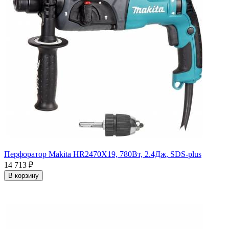
Перфоратор Makita HR2470X19, 780Вт, 2.4Дж, SDS-plus
14 713
₽
В корзину