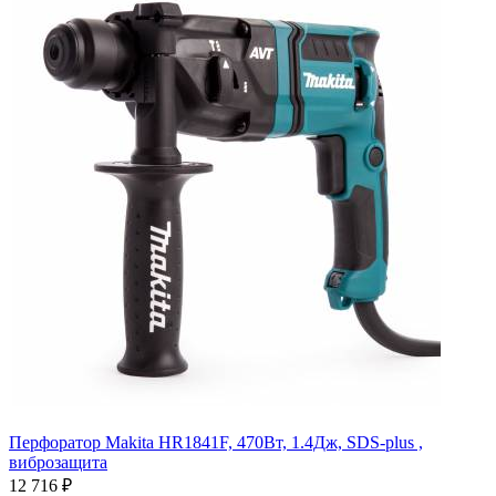
Перфоратор Makita HR1841F, 470Вт, 1.4Дж, SDS-plus ,
виброзащита
12 716
₽