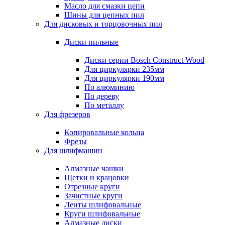
Масло для смазки цепи
Шины для цепных пил
Для дисковых и торцовочных пил
Диски пильные
Диски серии Bosch Construct Wood
Для циркулярки 235мм
Для циркулярки 190мм
По алюминию
По дереву
По металлу
Для фрезеров
Копировальные кольца
Фрезы
Для шлифмашин
Алмазные чашки
Щетки и крацовки
Отрезные круги
Зачистные круги
Ленты шлифовальные
Круги шлифовальные
Алмазные диски