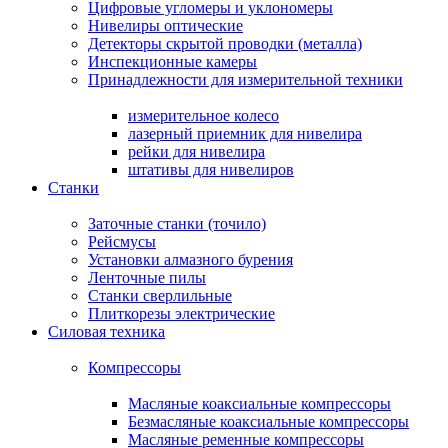
Цифровые угломеры и уклономеры
Нивелиры оптические
Детекторы скрытой проводки (металла)
Инспекционные камеры
Принадлежности для измерительной техники
измерительное колесо
лазерный приемник для нивелира
рейки для нивелира
штативы для нивелиров
Станки
Заточные станки (точило)
Рейсмусы
Установки алмазного бурения
Ленточные пилы
Станки сверлильные
Плиткорезы электрические
Силовая техника
Компрессоры
Масляные коаксиальные компрессоры
Безмасляные коаксиальные компрессоры
Масляные ременные компрессоры