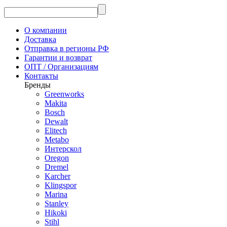
О компании
Доставка
Отправка в регионы РФ
Гарантии и возврат
ОПТ / Организациям
Контакты
Бренды
Greenworks
Makita
Bosch
Dewalt
Elitech
Metabo
Интерскол
Oregon
Dremel
Karcher
Klingspor
Marina
Stanley
Hikoki
Stihl