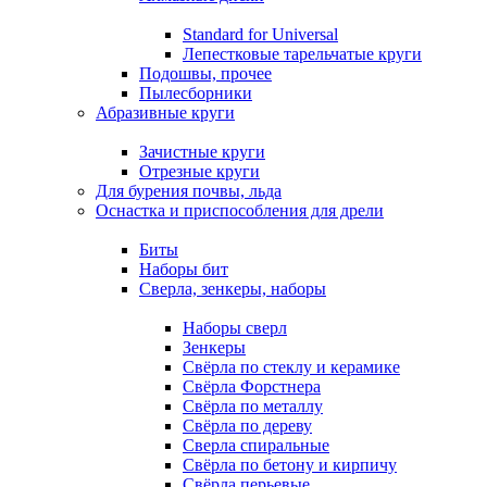
Standard for Universal
Лепестковые тарельчатые круги
Подошвы, прочее
Пылесборники
Абразивные круги
Зачистные круги
Отрезные круги
Для бурения почвы, льда
Оснастка и приспособления для дрели
Биты
Наборы бит
Сверла, зенкеры, наборы
Наборы сверл
Зенкеры
Свёрла по стеклу и керамике
Свёрла Форстнера
Свёрла по металлу
Свёрла по дереву
Сверла спиральные
Свёрла по бетону и кирпичу
Свёрла перьевые