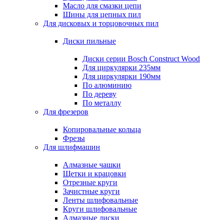
Масло для смазки цепи
Шины для цепных пил
Для дисковых и торцовочных пил
Диски пильные
Диски серии Bosch Construct Wood
Для циркулярки 235мм
Для циркулярки 190мм
По алюминию
По дереву
По металлу
Для фрезеров
Копировальные кольца
Фрезы
Для шлифмашин
Алмазные чашки
Щетки и крацовки
Отрезные круги
Зачистные круги
Ленты шлифовальные
Круги шлифовальные
Алмазные диски