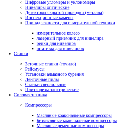
Цифровые угломеры и уклономеры
Нивелиры оптические
Детекторы скрытой проводки (металла)
Инспекционные камеры
Принадлежности для измерительной техники
измерительное колесо
лазерный приемник для нивелира
рейки для нивелира
штативы для нивелиров
Станки
Заточные станки (точило)
Рейсмусы
Установки алмазного бурения
Ленточные пилы
Станки сверлильные
Плиткорезы электрические
Силовая техника
Компрессоры
Масляные коаксиальные компрессоры
Безмасляные коаксиальные компрессоры
Масляные ременные компрессоры