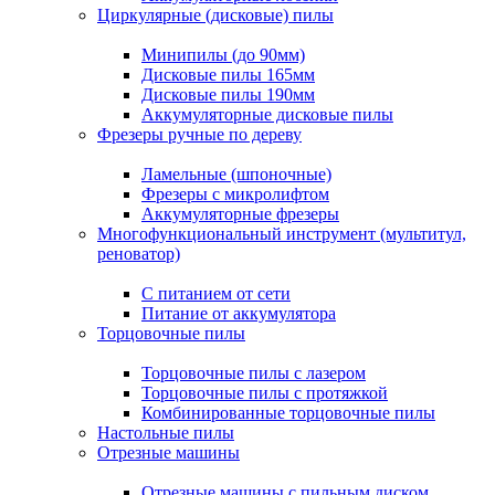
Циркулярные (дисковые) пилы
Минипилы (до 90мм)
Дисковые пилы 165мм
Дисковые пилы 190мм
Аккумуляторные дисковые пилы
Фрезеры ручные по дереву
Ламельные (шпоночные)
Фрезеры с микролифтом
Аккумуляторные фрезеры
Многофункциональный инструмент (мультитул,
реноватор)
С питанием от сети
Питание от аккумулятора
Торцовочные пилы
Торцовочные пилы с лазером
Торцовочные пилы с протяжкой
Комбинированные торцовочные пилы
Настольные пилы
Отрезные машины
Отрезные машины с пильным диском