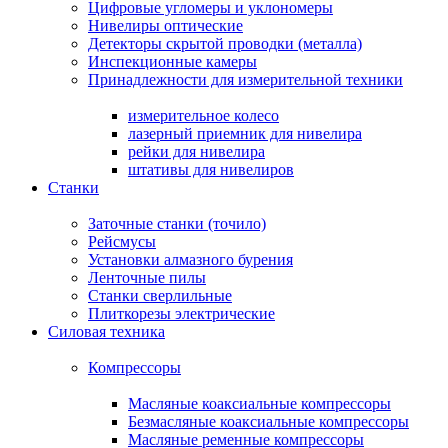
Цифровые угломеры и уклономеры
Нивелиры оптические
Детекторы скрытой проводки (металла)
Инспекционные камеры
Принадлежности для измерительной техники
измерительное колесо
лазерный приемник для нивелира
рейки для нивелира
штативы для нивелиров
Станки
Заточные станки (точило)
Рейсмусы
Установки алмазного бурения
Ленточные пилы
Станки сверлильные
Плиткорезы электрические
Силовая техника
Компрессоры
Масляные коаксиальные компрессоры
Безмасляные коаксиальные компрессоры
Масляные ременные компрессоры