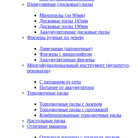
Циркулярные (дисковые) пилы
Минипилы (до 90мм)
Дисковые пилы 165мм
Дисковые пилы 190мм
Аккумуляторные дисковые пилы
Фрезеры ручные по дереву
Ламельные (шпоночные)
Фрезеры с микролифтом
Аккумуляторные фрезеры
Многофункциональный инструмент (мультитул,
реноватор)
С питанием от сети
Питание от аккумулятора
Торцовочные пилы
Торцовочные пилы с лазером
Торцовочные пилы с протяжкой
Комбинированные торцовочные пилы
Настольные пилы
Отрезные машины
Отрезные машины с пильным диском