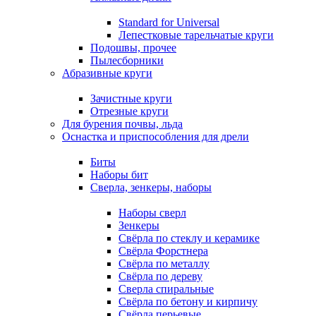
Standard for Universal
Лепестковые тарельчатые круги
Подошвы, прочее
Пылесборники
Абразивные круги
Зачистные круги
Отрезные круги
Для бурения почвы, льда
Оснастка и приспособления для дрели
Биты
Наборы бит
Сверла, зенкеры, наборы
Наборы сверл
Зенкеры
Свёрла по стеклу и керамике
Свёрла Форстнера
Свёрла по металлу
Свёрла по дереву
Сверла спиральные
Свёрла по бетону и кирпичу
Свёрла перьевые