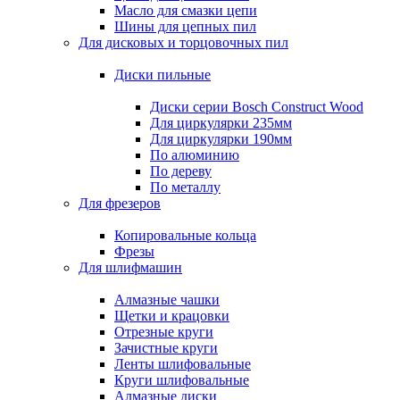
Масло для смазки цепи
Шины для цепных пил
Для дисковых и торцовочных пил
Диски пильные
Диски серии Bosch Construct Wood
Для циркулярки 235мм
Для циркулярки 190мм
По алюминию
По дереву
По металлу
Для фрезеров
Копировальные кольца
Фрезы
Для шлифмашин
Алмазные чашки
Щетки и крацовки
Отрезные круги
Зачистные круги
Ленты шлифовальные
Круги шлифовальные
Алмазные диски