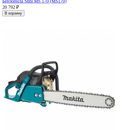
Бензопила Stihl MS 170 (MS170)
20 792
₽
В корзину