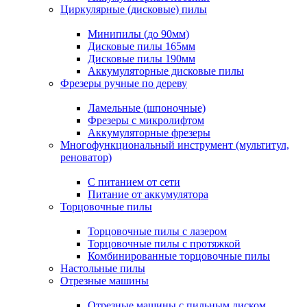
Циркулярные (дисковые) пилы
Минипилы (до 90мм)
Дисковые пилы 165мм
Дисковые пилы 190мм
Аккумуляторные дисковые пилы
Фрезеры ручные по дереву
Ламельные (шпоночные)
Фрезеры с микролифтом
Аккумуляторные фрезеры
Многофункциональный инструмент (мультитул,
реноватор)
С питанием от сети
Питание от аккумулятора
Торцовочные пилы
Торцовочные пилы с лазером
Торцовочные пилы с протяжкой
Комбинированные торцовочные пилы
Настольные пилы
Отрезные машины
Отрезные машины с пильным диском