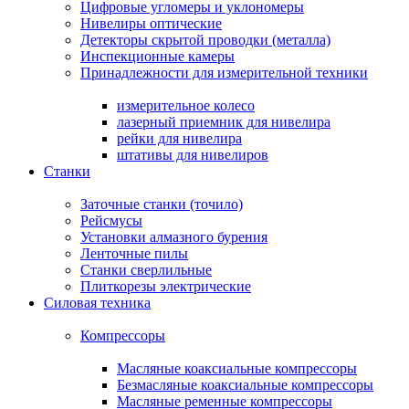
Цифровые угломеры и уклономеры
Нивелиры оптические
Детекторы скрытой проводки (металла)
Инспекционные камеры
Принадлежности для измерительной техники
измерительное колесо
лазерный приемник для нивелира
рейки для нивелира
штативы для нивелиров
Станки
Заточные станки (точило)
Рейсмусы
Установки алмазного бурения
Ленточные пилы
Станки сверлильные
Плиткорезы электрические
Силовая техника
Компрессоры
Масляные коаксиальные компрессоры
Безмасляные коаксиальные компрессоры
Масляные ременные компрессоры