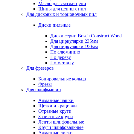
Масло для смазки цепи
Шины для цепных пил
Для дисковых и торцовочных пил
Диски пильные
Диски серии Bosch Construct Wood
Для циркулярки 235мм
Для циркулярки 190мм
По алюминию
По дереву
По металлу
Для фрезеров
Копировальные кольца
Фрезы
Для шлифмашин
Алмазные чашки
Щетки и крацовки
Отрезные круги
Зачистные круги
Ленты шлифовальные
Круги шлифовальные
Алмазные диски