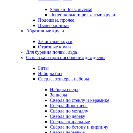
Standard for Universal
Лепестковые тарельчатые круги
Подошвы, прочее
Пылесборники
Абразивные круги
Зачистные круги
Отрезные круги
Для бурения почвы, льда
Оснастка и приспособления для дрели
Биты
Наборы бит
Сверла, зенкеры, наборы
Наборы сверл
Зенкеры
Свёрла по стеклу и керамике
Свёрла Форстнера
Свёрла по металлу
Свёрла по дереву
Сверла спиральные
Свёрла по бетону и кирпичу
Свёрла перьевые