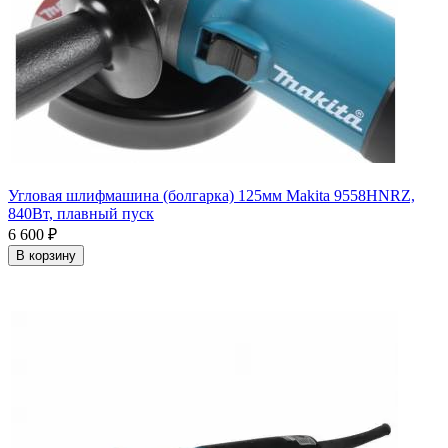
Угловая шлифмашина (болгарка) 125мм Makita 9558HNRZ,
840Вт, плавный пуск
6 600
₽
В корзину