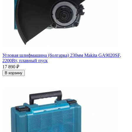
Угловая шлифмашина (болгарка) 230мм Makita GA9020SF,
2200Вт, плавный пуск
17 890
₽
В корзину