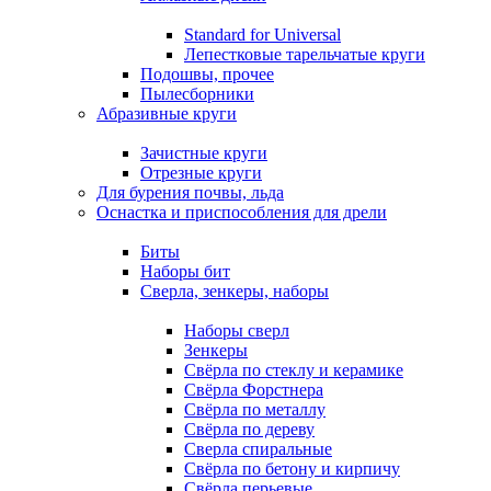
Standard for Universal
Лепестковые тарельчатые круги
Подошвы, прочее
Пылесборники
Абразивные круги
Зачистные круги
Отрезные круги
Для бурения почвы, льда
Оснастка и приспособления для дрели
Биты
Наборы бит
Сверла, зенкеры, наборы
Наборы сверл
Зенкеры
Свёрла по стеклу и керамике
Свёрла Форстнера
Свёрла по металлу
Свёрла по дереву
Сверла спиральные
Свёрла по бетону и кирпичу
Свёрла перьевые