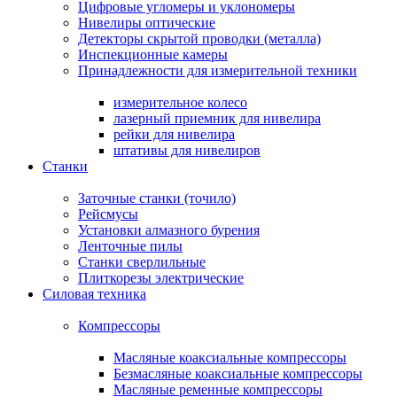
Цифровые угломеры и уклономеры
Нивелиры оптические
Детекторы скрытой проводки (металла)
Инспекционные камеры
Принадлежности для измерительной техники
измерительное колесо
лазерный приемник для нивелира
рейки для нивелира
штативы для нивелиров
Станки
Заточные станки (точило)
Рейсмусы
Установки алмазного бурения
Ленточные пилы
Станки сверлильные
Плиткорезы электрические
Силовая техника
Компрессоры
Масляные коаксиальные компрессоры
Безмасляные коаксиальные компрессоры
Масляные ременные компрессоры