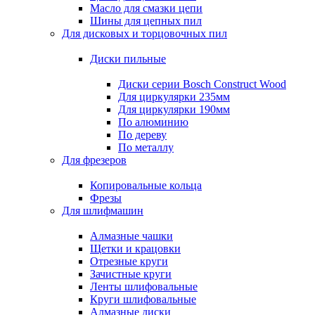
Масло для смазки цепи
Шины для цепных пил
Для дисковых и торцовочных пил
Диски пильные
Диски серии Bosch Construct Wood
Для циркулярки 235мм
Для циркулярки 190мм
По алюминию
По дереву
По металлу
Для фрезеров
Копировальные кольца
Фрезы
Для шлифмашин
Алмазные чашки
Щетки и крацовки
Отрезные круги
Зачистные круги
Ленты шлифовальные
Круги шлифовальные
Алмазные диски