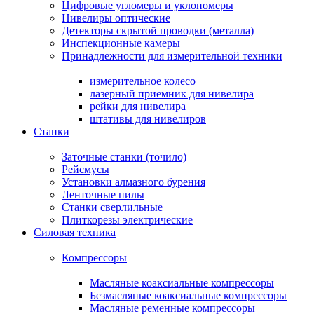
Цифровые угломеры и уклономеры
Нивелиры оптические
Детекторы скрытой проводки (металла)
Инспекционные камеры
Принадлежности для измерительной техники
измерительное колесо
лазерный приемник для нивелира
рейки для нивелира
штативы для нивелиров
Станки
Заточные станки (точило)
Рейсмусы
Установки алмазного бурения
Ленточные пилы
Станки сверлильные
Плиткорезы электрические
Силовая техника
Компрессоры
Масляные коаксиальные компрессоры
Безмасляные коаксиальные компрессоры
Масляные ременные компрессоры