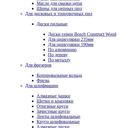
Масло для смазки цепи
Шины для цепных пил
Для дисковых и торцовочных пил
Диски пильные
Диски серии Bosch Construct Wood
Для циркулярки 235мм
Для циркулярки 190мм
По алюминию
По дереву
По металлу
Для фрезеров
Копировальные кольца
Фрезы
Для шлифмашин
Алмазные чашки
Щетки и крацовки
Отрезные круги
Зачистные круги
Ленты шлифовальные
Круги шлифовальные
Алмазные диски