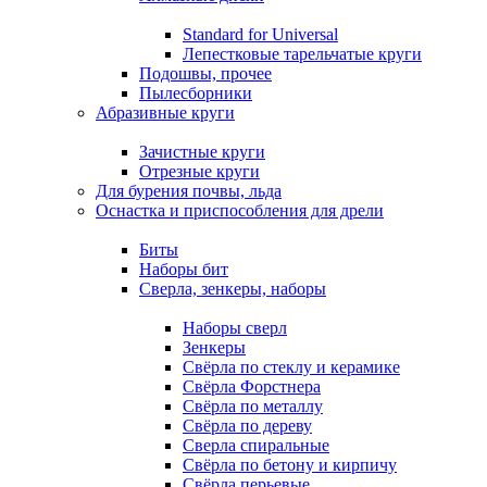
Standard for Universal
Лепестковые тарельчатые круги
Подошвы, прочее
Пылесборники
Абразивные круги
Зачистные круги
Отрезные круги
Для бурения почвы, льда
Оснастка и приспособления для дрели
Биты
Наборы бит
Сверла, зенкеры, наборы
Наборы сверл
Зенкеры
Свёрла по стеклу и керамике
Свёрла Форстнера
Свёрла по металлу
Свёрла по дереву
Сверла спиральные
Свёрла по бетону и кирпичу
Свёрла перьевые