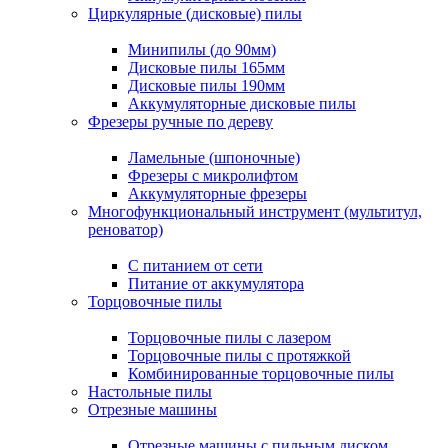
Циркулярные (дисковые) пилы
Минипилы (до 90мм)
Дисковые пилы 165мм
Дисковые пилы 190мм
Аккумуляторные дисковые пилы
Фрезеры ручные по дереву
Ламельные (шпоночные)
Фрезеры с микролифтом
Аккумуляторные фрезеры
Многофункциональный инструмент (мультитул,
реноватор)
С питанием от сети
Питание от аккумулятора
Торцовочные пилы
Торцовочные пилы с лазером
Торцовочные пилы с протяжкой
Комбинированные торцовочные пилы
Настольные пилы
Отрезные машины
Отрезные машины с пильным диском