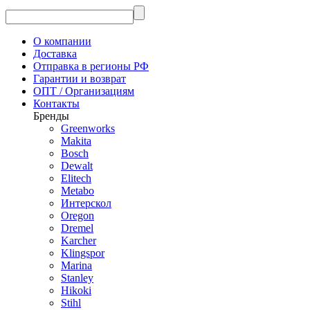
О компании
Доставка
Отправка в регионы РФ
Гарантии и возврат
ОПТ / Организациям
Контакты
Бренды
Greenworks
Makita
Bosch
Dewalt
Elitech
Metabo
Интерскол
Oregon
Dremel
Karcher
Klingspor
Marina
Stanley
Hikoki
Stihl