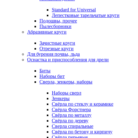
Standard for Universal
Лепестковые тарельчатые круги
Подошвы, прочее
Пылесборники
Абразивные круги
Зачистные круги
Отрезные круги
Для бурения почвы, льда
Оснастка и приспособления для дрели
Биты
Наборы бит
Сверла, зенкеры, наборы
Наборы сверл
Зенкеры
Свёрла по стеклу и керамике
Свёрла Форстнера
Свёрла по металлу
Свёрла по дереву
Сверла спиральные
Свёрла по бетону и кирпичу
Свёрла перьевые