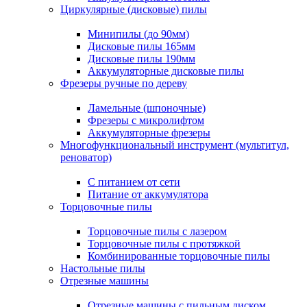
Циркулярные (дисковые) пилы
Минипилы (до 90мм)
Дисковые пилы 165мм
Дисковые пилы 190мм
Аккумуляторные дисковые пилы
Фрезеры ручные по дереву
Ламельные (шпоночные)
Фрезеры с микролифтом
Аккумуляторные фрезеры
Многофункциональный инструмент (мультитул,
реноватор)
С питанием от сети
Питание от аккумулятора
Торцовочные пилы
Торцовочные пилы с лазером
Торцовочные пилы с протяжкой
Комбинированные торцовочные пилы
Настольные пилы
Отрезные машины
Отрезные машины с пильным диском