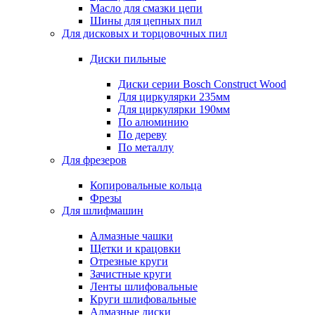
Масло для смазки цепи
Шины для цепных пил
Для дисковых и торцовочных пил
Диски пильные
Диски серии Bosch Construct Wood
Для циркулярки 235мм
Для циркулярки 190мм
По алюминию
По дереву
По металлу
Для фрезеров
Копировальные кольца
Фрезы
Для шлифмашин
Алмазные чашки
Щетки и крацовки
Отрезные круги
Зачистные круги
Ленты шлифовальные
Круги шлифовальные
Алмазные диски