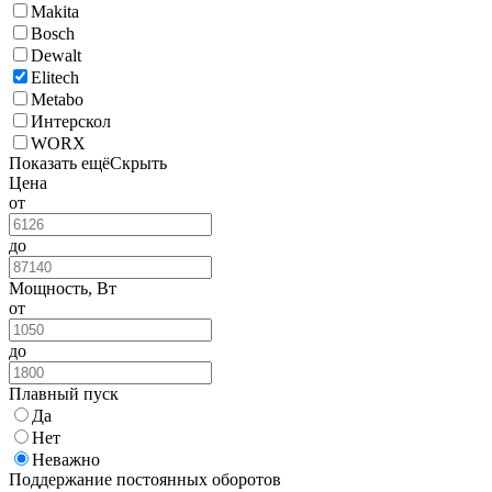
Makita
Bosch
Dewalt
Elitech
Metabo
Интерскол
WORX
Показать ещё
Скрыть
Цена
от
до
Мощность, Вт
от
до
Плавный пуск
Да
Нет
Неважно
Поддержание постоянных оборотов