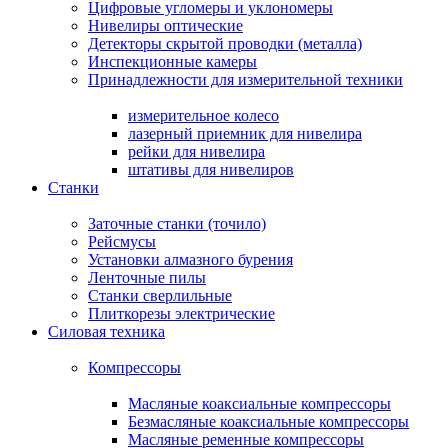
Цифровые угломеры и уклономеры
Нивелиры оптические
Детекторы скрытой проводки (металла)
Инспекционные камеры
Принадлежности для измерительной техники
измерительное колесо
лазерный приемник для нивелира
рейки для нивелира
штативы для нивелиров
Станки
Заточные станки (точило)
Рейсмусы
Установки алмазного бурения
Ленточные пилы
Станки сверлильные
Плиткорезы электрические
Силовая техника
Компрессоры
Масляные коаксиальные компрессоры
Безмасляные коаксиальные компрессоры
Масляные ременные компрессоры