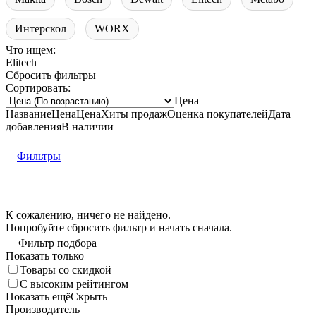
Интерскол
WORX
Что ищем:
Elitech
Сбросить фильтры
Сортировать:
Цена
Название
Цена
Цена
Хиты продаж
Оценка
покупателей
Дата
добавления
В наличии
Фильтры
К сожалению, ничего не найдено.
Попробуйте
сбросить фильтр
и начать сначала.
Фильтр подбора
Показать только
Товары со скидкой
С высоким рейтингом
Показать ещё
Скрыть
Производитель