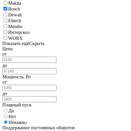
Makita
Bosch
Dewalt
Elitech
Metabo
Интерскол
WORX
Показать ещё
Скрыть
Цена
от
до
Мощность, Вт
от
до
Плавный пуск
Да
Нет
Неважно
Поддержание постоянных оборотов