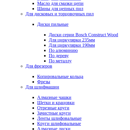
Масло для смазки цепи
Шины для цепных пил
Для дисковых и торцовочных пил
Диски пильные
Диски серии Bosch Construct Wood
Для циркулярки 235мм
Для циркулярки 190мм
По алюминию
По дереву
По металлу
Для фрезеров
Копировальные кольца
Фрезы
Для шлифмашин
Алмазные чашки
Щетки и крацовки
Отрезные круги
Зачистные круги
Ленты шлифовальные
Круги шлифовальные
Алмазные диски