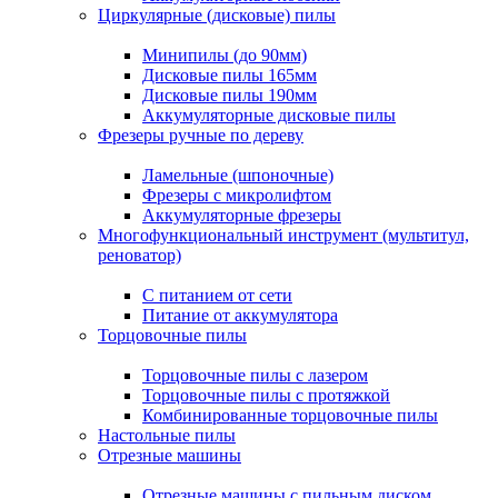
Циркулярные (дисковые) пилы
Минипилы (до 90мм)
Дисковые пилы 165мм
Дисковые пилы 190мм
Аккумуляторные дисковые пилы
Фрезеры ручные по дереву
Ламельные (шпоночные)
Фрезеры с микролифтом
Аккумуляторные фрезеры
Многофункциональный инструмент (мультитул,
реноватор)
С питанием от сети
Питание от аккумулятора
Торцовочные пилы
Торцовочные пилы с лазером
Торцовочные пилы с протяжкой
Комбинированные торцовочные пилы
Настольные пилы
Отрезные машины
Отрезные машины с пильным диском