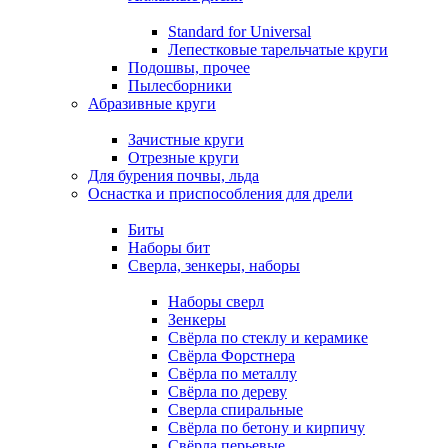
Standard for Universal
Лепестковые тарельчатые круги
Подошвы, прочее
Пылесборники
Абразивные круги
Зачистные круги
Отрезные круги
Для бурения почвы, льда
Оснастка и приспособления для дрели
Биты
Наборы бит
Сверла, зенкеры, наборы
Наборы сверл
Зенкеры
Свёрла по стеклу и керамике
Свёрла Форстнера
Свёрла по металлу
Свёрла по дереву
Сверла спиральные
Свёрла по бетону и кирпичу
Свёрла перьевые