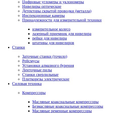
Цифровые угломеры и уклономеры
Нивелиры оптические
Детекторы скрытой проводки (металла)
Инспекционные камеры
Принадлежности для измерительной техники
измерительное колесо
лазерный приемник для нивелира
рейки для нивелира
штативы для нивелиров
Станки
Заточные станки (точило)
Рейсмусы
Установки алмазного бурения
Ленточные пилы
Станки сверлильные
Плиткорезы электрические
Силовая техника
Компрессоры
Масляные коаксиальные компрессоры
Безмасляные коаксиальные компрессоры
Масляные ременные компрессоры