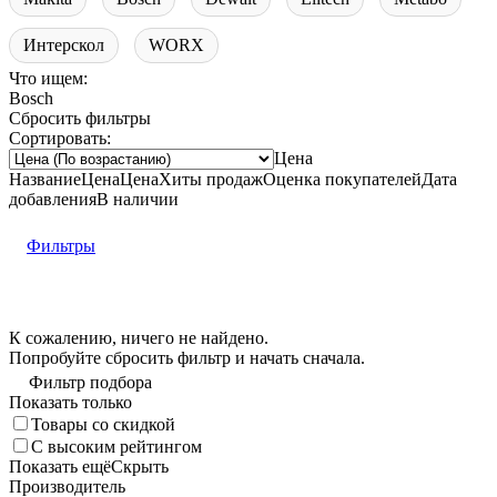
Интерскол
WORX
Что ищем:
Bosch
Сбросить фильтры
Сортировать:
Цена
Название
Цена
Цена
Хиты продаж
Оценка
покупателей
Дата
добавления
В наличии
Фильтры
К сожалению, ничего не найдено.
Попробуйте
сбросить фильтр
и начать сначала.
Фильтр подбора
Показать только
Товары со скидкой
С высоким рейтингом
Показать ещё
Скрыть
Производитель