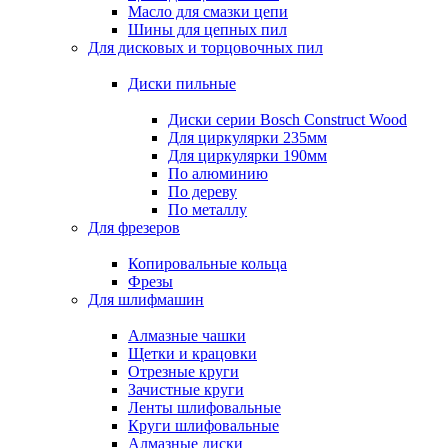
Масло для смазки цепи
Шины для цепных пил
Для дисковых и торцовочных пил
Диски пильные
Диски серии Bosch Construct Wood
Для циркулярки 235мм
Для циркулярки 190мм
По алюминию
По дереву
По металлу
Для фрезеров
Копировальные кольца
Фрезы
Для шлифмашин
Алмазные чашки
Щетки и крацовки
Отрезные круги
Зачистные круги
Ленты шлифовальные
Круги шлифовальные
Алмазные диски