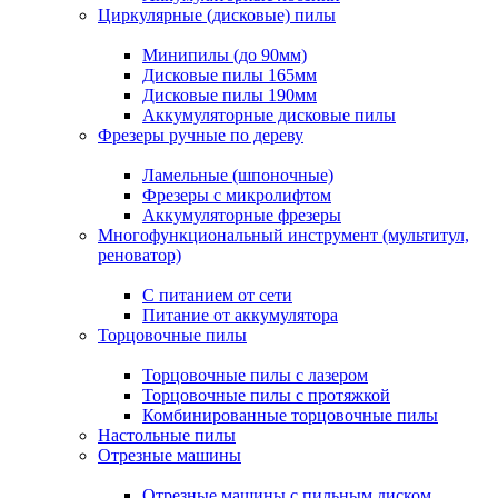
Циркулярные (дисковые) пилы
Минипилы (до 90мм)
Дисковые пилы 165мм
Дисковые пилы 190мм
Аккумуляторные дисковые пилы
Фрезеры ручные по дереву
Ламельные (шпоночные)
Фрезеры с микролифтом
Аккумуляторные фрезеры
Многофункциональный инструмент (мультитул,
реноватор)
С питанием от сети
Питание от аккумулятора
Торцовочные пилы
Торцовочные пилы с лазером
Торцовочные пилы с протяжкой
Комбинированные торцовочные пилы
Настольные пилы
Отрезные машины
Отрезные машины с пильным диском