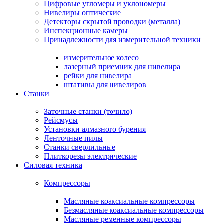
Цифровые угломеры и уклономеры
Нивелиры оптические
Детекторы скрытой проводки (металла)
Инспекционные камеры
Принадлежности для измерительной техники
измерительное колесо
лазерный приемник для нивелира
рейки для нивелира
штативы для нивелиров
Станки
Заточные станки (точило)
Рейсмусы
Установки алмазного бурения
Ленточные пилы
Станки сверлильные
Плиткорезы электрические
Силовая техника
Компрессоры
Масляные коаксиальные компрессоры
Безмасляные коаксиальные компрессоры
Масляные ременные компрессоры