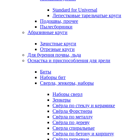
Standard for Universal
Лепестковые тарельчатые круги
Подошвы, прочее
Пылесборники
Абразивные круги
Зачистные круги
Отрезные круги
Для бурения почвы, льда
Оснастка и приспособления для дрели
Биты
Наборы бит
Сверла, зенкеры, наборы
Наборы сверл
Зенкеры
Свёрла по стеклу и керамике
Свёрла Форстнера
Свёрла по металлу
Свёрла по дереву
Сверла спиральные
Свёрла по бетону и кирпичу
Свёрла перьевые