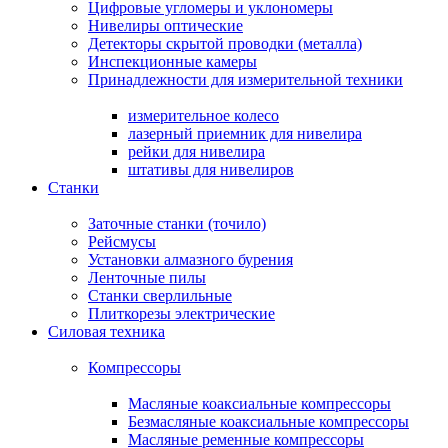
Цифровые угломеры и уклономеры
Нивелиры оптические
Детекторы скрытой проводки (металла)
Инспекционные камеры
Принадлежности для измерительной техники
измерительное колесо
лазерный приемник для нивелира
рейки для нивелира
штативы для нивелиров
Станки
Заточные станки (точило)
Рейсмусы
Установки алмазного бурения
Ленточные пилы
Станки сверлильные
Плиткорезы электрические
Силовая техника
Компрессоры
Масляные коаксиальные компрессоры
Безмасляные коаксиальные компрессоры
Масляные ременные компрессоры