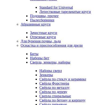
Standard for Universal
Лепестковые тарельчатые круги
Подошвы, прочее
Пылесборники
Абразивные круги
Зачистные круги
Отрезные круги
Для бурения почвы, льда
Оснастка и приспособления для дрели
Биты
Наборы бит
Сверла, зенкеры, наборы
Наборы сверл
Зенкеры
Свёрла по стеклу и керамике
Свёрла Форстнера
Свёрла по металлу
Свёрла по дереву
Сверла спиральные
Свёрла по бетону и кирпичу
Свёрла перьевые