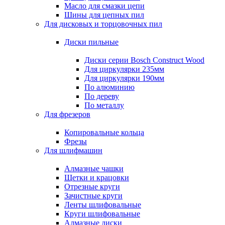
Масло для смазки цепи
Шины для цепных пил
Для дисковых и торцовочных пил
Диски пильные
Диски серии Bosch Construct Wood
Для циркулярки 235мм
Для циркулярки 190мм
По алюминию
По дереву
По металлу
Для фрезеров
Копировальные кольца
Фрезы
Для шлифмашин
Алмазные чашки
Щетки и крацовки
Отрезные круги
Зачистные круги
Ленты шлифовальные
Круги шлифовальные
Алмазные диски