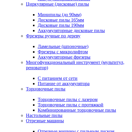
Циркулярные (дисковые) пилы
Минипилы (до 90мм)
Дисковые пилы 165мм
Дисковые пилы 190мм
Аккумуляторные дисковые пилы
Фрезеры ручные по дереву
Ламельные (шпоночные)
Фрезеры с микролифтом
Аккумуляторные фрезеры
Многофункциональный инструмент (мультитул,
реноватор)
С питанием от сети
Питание от аккумулятора
Торцовочные пилы
Торцовочные пилы с лазером
Торцовочные пилы с протяжкой
Комбинированные торцовочные пилы
Настольные пилы
Отрезные машины
Отрезные машины с пильным диском