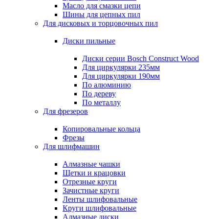
Масло для смазки цепи
Шины для цепных пил
Для дисковых и торцовочных пил
Диски пильные
Диски серии Bosch Construct Wood
Для циркулярки 235мм
Для циркулярки 190мм
По алюминию
По дереву
По металлу
Для фрезеров
Копировальные кольца
Фрезы
Для шлифмашин
Алмазные чашки
Щетки и крацовки
Отрезные круги
Зачистные круги
Ленты шлифовальные
Круги шлифовальные
Алмазные диски