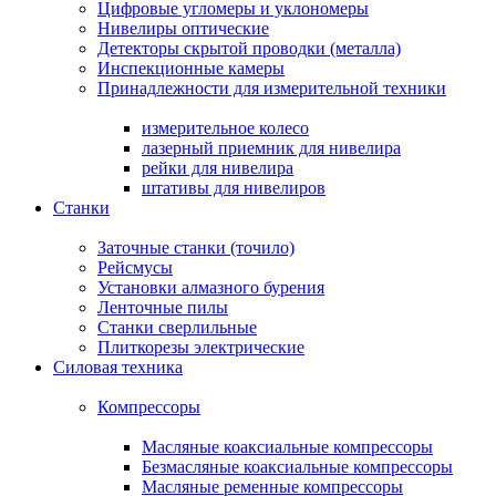
Цифровые угломеры и уклономеры
Нивелиры оптические
Детекторы скрытой проводки (металла)
Инспекционные камеры
Принадлежности для измерительной техники
измерительное колесо
лазерный приемник для нивелира
рейки для нивелира
штативы для нивелиров
Станки
Заточные станки (точило)
Рейсмусы
Установки алмазного бурения
Ленточные пилы
Станки сверлильные
Плиткорезы электрические
Силовая техника
Компрессоры
Масляные коаксиальные компрессоры
Безмасляные коаксиальные компрессоры
Масляные ременные компрессоры