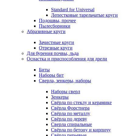
Standard for Universal
Лепестковые тарельчатые круги
Подошвы, прочее
Пылесборники
Абразивные круги
Зачистные круги
Отрезные круги
Для бурения почвы, льда
Оснастка и приспособления для дрели
Биты
Наборы бит
Сверла, зенкеры, наборы
Наборы сверл
Зенкеры
Свёрла по стеклу и керамике
Свёрла Форстнера
Свёрла по металлу
Свёрла по дереву
Сверла спиральные
Свёрла по бетону и кирпичу
Свёрла перьевые