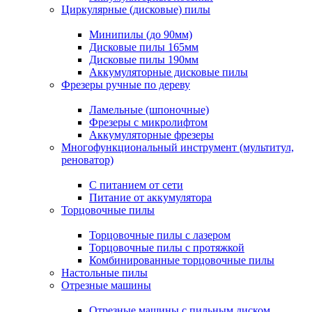
Циркулярные (дисковые) пилы
Минипилы (до 90мм)
Дисковые пилы 165мм
Дисковые пилы 190мм
Аккумуляторные дисковые пилы
Фрезеры ручные по дереву
Ламельные (шпоночные)
Фрезеры с микролифтом
Аккумуляторные фрезеры
Многофункциональный инструмент (мультитул,
реноватор)
С питанием от сети
Питание от аккумулятора
Торцовочные пилы
Торцовочные пилы с лазером
Торцовочные пилы с протяжкой
Комбинированные торцовочные пилы
Настольные пилы
Отрезные машины
Отрезные машины с пильным диском