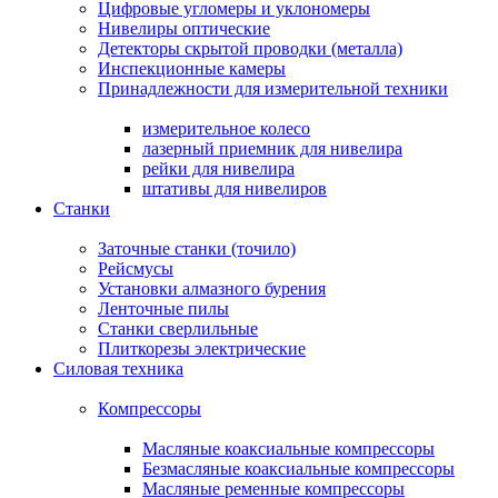
Цифровые угломеры и уклономеры
Нивелиры оптические
Детекторы скрытой проводки (металла)
Инспекционные камеры
Принадлежности для измерительной техники
измерительное колесо
лазерный приемник для нивелира
рейки для нивелира
штативы для нивелиров
Станки
Заточные станки (точило)
Рейсмусы
Установки алмазного бурения
Ленточные пилы
Станки сверлильные
Плиткорезы электрические
Силовая техника
Компрессоры
Масляные коаксиальные компрессоры
Безмасляные коаксиальные компрессоры
Масляные ременные компрессоры