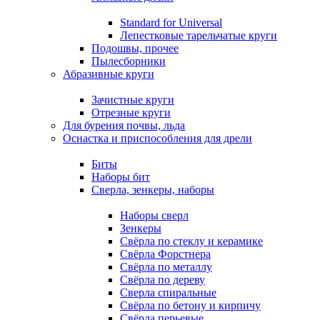
Standard for Universal
Лепестковые тарельчатые круги
Подошвы, прочее
Пылесборники
Абразивные круги
Зачистные круги
Отрезные круги
Для бурения почвы, льда
Оснастка и приспособления для дрели
Биты
Наборы бит
Сверла, зенкеры, наборы
Наборы сверл
Зенкеры
Свёрла по стеклу и керамике
Свёрла Форстнера
Свёрла по металлу
Свёрла по дереву
Сверла спиральные
Свёрла по бетону и кирпичу
Свёрла перьевые