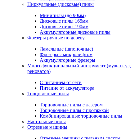
Циркулярные (дисковые) пилы
Минипилы (до 90мм)
Дисковые пилы 165мм
Дисковые пилы 190мм
Аккумуляторные дисковые пилы
Фрезеры ручные по дереву
Ламельные (шпоночные)
Фрезеры с микролифтом
Аккумуляторные фрезеры
Многофункциональный инструмент (мультитул,
реноватор)
С питанием от сети
Питание от аккумулятора
Торцовочные пилы
Торцовочные пилы с лазером
Торцовочные пилы с протяжкой
Комбинированные торцовочные пилы
Настольные пилы
Отрезные машины
Отрезные машины с пильным диском