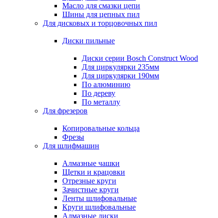
Масло для смазки цепи
Шины для цепных пил
Для дисковых и торцовочных пил
Диски пильные
Диски серии Bosch Construct Wood
Для циркулярки 235мм
Для циркулярки 190мм
По алюминию
По дереву
По металлу
Для фрезеров
Копировальные кольца
Фрезы
Для шлифмашин
Алмазные чашки
Щетки и крацовки
Отрезные круги
Зачистные круги
Ленты шлифовальные
Круги шлифовальные
Алмазные диски