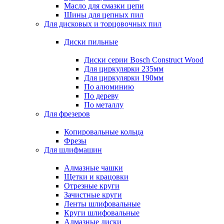
Масло для смазки цепи
Шины для цепных пил
Для дисковых и торцовочных пил
Диски пильные
Диски серии Bosch Construct Wood
Для циркулярки 235мм
Для циркулярки 190мм
По алюминию
По дереву
По металлу
Для фрезеров
Копировальные кольца
Фрезы
Для шлифмашин
Алмазные чашки
Щетки и крацовки
Отрезные круги
Зачистные круги
Ленты шлифовальные
Круги шлифовальные
Алмазные диски