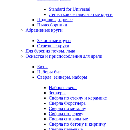
Standard for Universal
Лепестковые тарельчатые круги
Подошвы, прочее
Пылесборники
Абразивные круги
Зачистные круги
Отрезные круги
Для бурения почвы, льда
Оснастка и приспособления для дрели
Биты
Наборы бит
Сверла, зенкеры, наборы
Наборы сверл
Зенкеры
Свёрла по стеклу и керамике
Свёрла Форстнера
Свёрла по металлу
Свёрла по дереву
Сверла спиральные
Свёрла по бетону и кирпичу
Свёрла перьевые