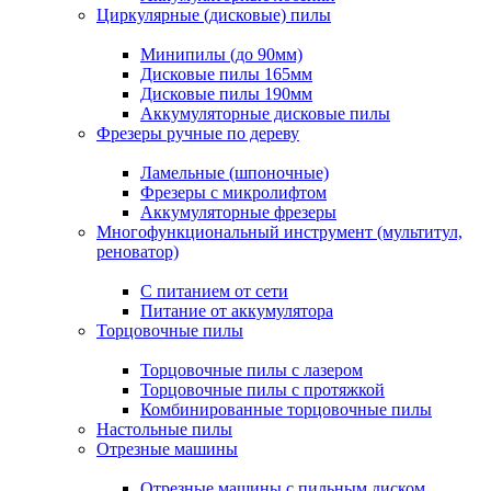
Циркулярные (дисковые) пилы
Минипилы (до 90мм)
Дисковые пилы 165мм
Дисковые пилы 190мм
Аккумуляторные дисковые пилы
Фрезеры ручные по дереву
Ламельные (шпоночные)
Фрезеры с микролифтом
Аккумуляторные фрезеры
Многофункциональный инструмент (мультитул,
реноватор)
С питанием от сети
Питание от аккумулятора
Торцовочные пилы
Торцовочные пилы с лазером
Торцовочные пилы с протяжкой
Комбинированные торцовочные пилы
Настольные пилы
Отрезные машины
Отрезные машины с пильным диском