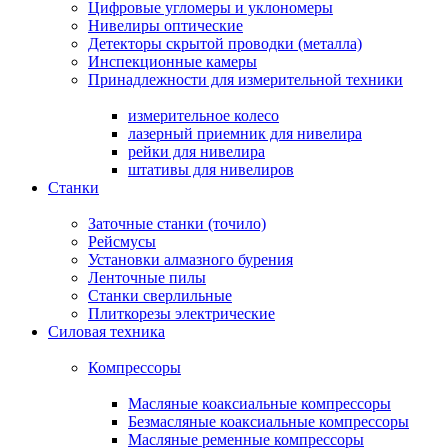
Цифровые угломеры и уклономеры
Нивелиры оптические
Детекторы скрытой проводки (металла)
Инспекционные камеры
Принадлежности для измерительной техники
измерительное колесо
лазерный приемник для нивелира
рейки для нивелира
штативы для нивелиров
Станки
Заточные станки (точило)
Рейсмусы
Установки алмазного бурения
Ленточные пилы
Станки сверлильные
Плиткорезы электрические
Силовая техника
Компрессоры
Масляные коаксиальные компрессоры
Безмасляные коаксиальные компрессоры
Масляные ременные компрессоры