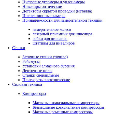
Цифровые угломеры и уклономеры
Нивелиры оптические
Детекторы скрытой проводки (металла)
Инспекционные камеры
Принадлежности для измерительной техники
измерительное колесо
лазерный приемник для нивелира
рейки для нивелира
штативы для нивелиров
Станки
Заточные станки (точило)
Рейсмусы
Установки алмазного бурения
Ленточные пилы
Станки сверлильные
Плиткорезы электрические
Силовая техника
Компрессоры
Масляные коаксиальные компрессоры
Безмасляные коаксиальные компрессоры
Масляные ременные компрессоры