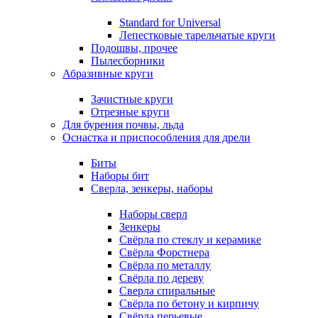
Standard for Universal
Лепестковые тарельчатые круги
Подошвы, прочее
Пылесборники
Абразивные круги
Зачистные круги
Отрезные круги
Для бурения почвы, льда
Оснастка и приспособления для дрели
Биты
Наборы бит
Сверла, зенкеры, наборы
Наборы сверл
Зенкеры
Свёрла по стеклу и керамике
Свёрла Форстнера
Свёрла по металлу
Свёрла по дереву
Сверла спиральные
Свёрла по бетону и кирпичу
Свёрла перьевые