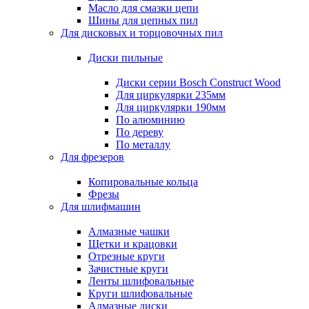
Масло для смазки цепи
Шины для цепных пил
Для дисковых и торцовочных пил
Диски пильные
Диски серии Bosch Construct Wood
Для циркулярки 235мм
Для циркулярки 190мм
По алюминию
По дереву
По металлу
Для фрезеров
Копировальные кольца
Фрезы
Для шлифмашин
Алмазные чашки
Щетки и крацовки
Отрезные круги
Зачистные круги
Ленты шлифовальные
Круги шлифовальные
Алмазные диски