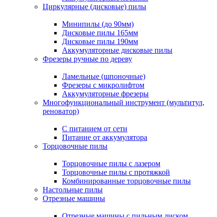
Циркулярные (дисковые) пилы
Минипилы (до 90мм)
Дисковые пилы 165мм
Дисковые пилы 190мм
Аккумуляторные дисковые пилы
Фрезеры ручные по дереву
Ламельные (шпоночные)
Фрезеры с микролифтом
Аккумуляторные фрезеры
Многофункциональный инструмент (мультитул,
реноватор)
С питанием от сети
Питание от аккумулятора
Торцовочные пилы
Торцовочные пилы с лазером
Торцовочные пилы с протяжкой
Комбинированные торцовочные пилы
Настольные пилы
Отрезные машины
Отрезные машины с пильным диском