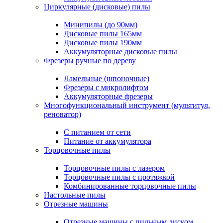
Циркулярные (дисковые) пилы
Минипилы (до 90мм)
Дисковые пилы 165мм
Дисковые пилы 190мм
Аккумуляторные дисковые пилы
Фрезеры ручные по дереву
Ламельные (шпоночные)
Фрезеры с микролифтом
Аккумуляторные фрезеры
Многофункциональный инструмент (мультитул,
реноватор)
С питанием от сети
Питание от аккумулятора
Торцовочные пилы
Торцовочные пилы с лазером
Торцовочные пилы с протяжкой
Комбинированные торцовочные пилы
Настольные пилы
Отрезные машины
Отрезные машины с пильным диском