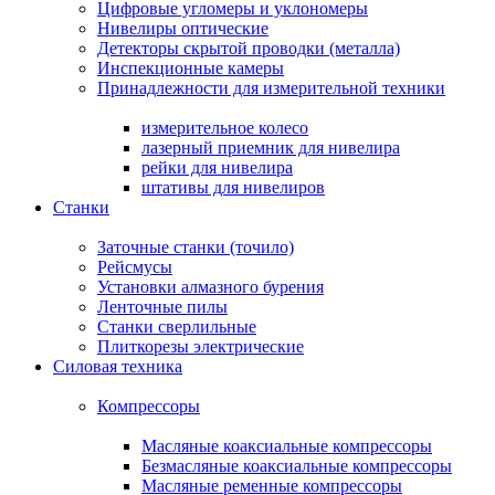
Цифровые угломеры и уклономеры
Нивелиры оптические
Детекторы скрытой проводки (металла)
Инспекционные камеры
Принадлежности для измерительной техники
измерительное колесо
лазерный приемник для нивелира
рейки для нивелира
штативы для нивелиров
Станки
Заточные станки (точило)
Рейсмусы
Установки алмазного бурения
Ленточные пилы
Станки сверлильные
Плиткорезы электрические
Силовая техника
Компрессоры
Масляные коаксиальные компрессоры
Безмасляные коаксиальные компрессоры
Масляные ременные компрессоры