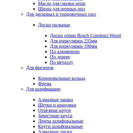
Масло для смазки цепи
Шины для цепных пил
Для дисковых и торцовочных пил
Диски пильные
Диски серии Bosch Construct Wood
Для циркулярки 235мм
Для циркулярки 190мм
По алюминию
По дереву
По металлу
Для фрезеров
Копировальные кольца
Фрезы
Для шлифмашин
Алмазные чашки
Щетки и крацовки
Отрезные круги
Зачистные круги
Ленты шлифовальные
Круги шлифовальные
Алмазные диски