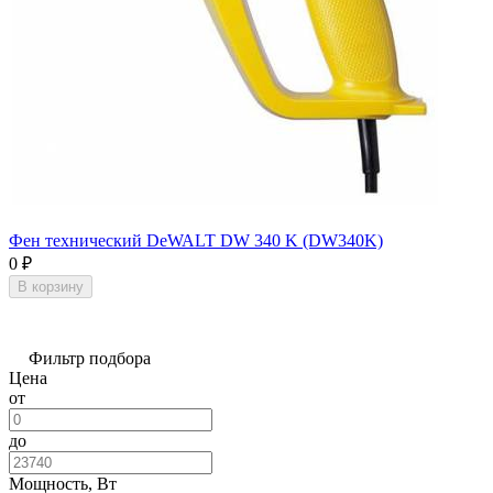
Фен технический DeWALT DW 340 K (DW340K)
0
₽
В корзину
Фильтр подбора
Цена
от
до
Мощность, Вт