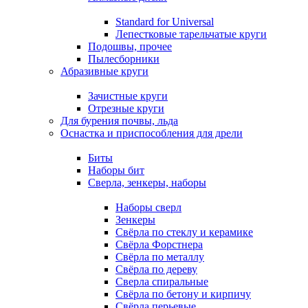
Standard for Universal
Лепестковые тарельчатые круги
Подошвы, прочее
Пылесборники
Абразивные круги
Зачистные круги
Отрезные круги
Для бурения почвы, льда
Оснастка и приспособления для дрели
Биты
Наборы бит
Сверла, зенкеры, наборы
Наборы сверл
Зенкеры
Свёрла по стеклу и керамике
Свёрла Форстнера
Свёрла по металлу
Свёрла по дереву
Сверла спиральные
Свёрла по бетону и кирпичу
Свёрла перьевые