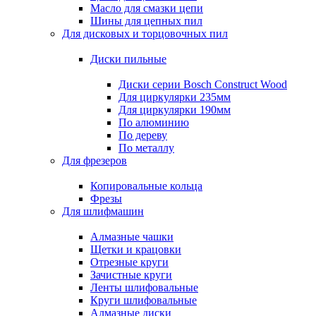
Масло для смазки цепи
Шины для цепных пил
Для дисковых и торцовочных пил
Диски пильные
Диски серии Bosch Construct Wood
Для циркулярки 235мм
Для циркулярки 190мм
По алюминию
По дереву
По металлу
Для фрезеров
Копировальные кольца
Фрезы
Для шлифмашин
Алмазные чашки
Щетки и крацовки
Отрезные круги
Зачистные круги
Ленты шлифовальные
Круги шлифовальные
Алмазные диски