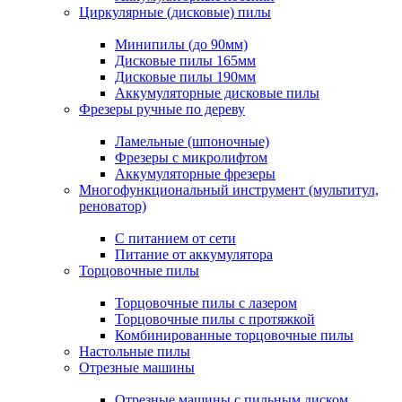
Циркулярные (дисковые) пилы
Минипилы (до 90мм)
Дисковые пилы 165мм
Дисковые пилы 190мм
Аккумуляторные дисковые пилы
Фрезеры ручные по дереву
Ламельные (шпоночные)
Фрезеры с микролифтом
Аккумуляторные фрезеры
Многофункциональный инструмент (мультитул,
реноватор)
С питанием от сети
Питание от аккумулятора
Торцовочные пилы
Торцовочные пилы с лазером
Торцовочные пилы с протяжкой
Комбинированные торцовочные пилы
Настольные пилы
Отрезные машины
Отрезные машины с пильным диском