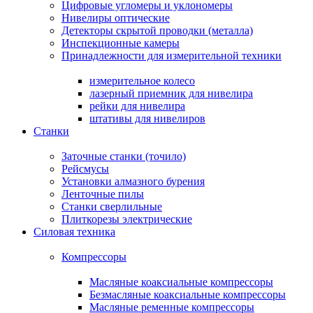
Цифровые угломеры и уклономеры
Нивелиры оптические
Детекторы скрытой проводки (металла)
Инспекционные камеры
Принадлежности для измерительной техники
измерительное колесо
лазерный приемник для нивелира
рейки для нивелира
штативы для нивелиров
Станки
Заточные станки (точило)
Рейсмусы
Установки алмазного бурения
Ленточные пилы
Станки сверлильные
Плиткорезы электрические
Силовая техника
Компрессоры
Масляные коаксиальные компрессоры
Безмасляные коаксиальные компрессоры
Масляные ременные компрессоры