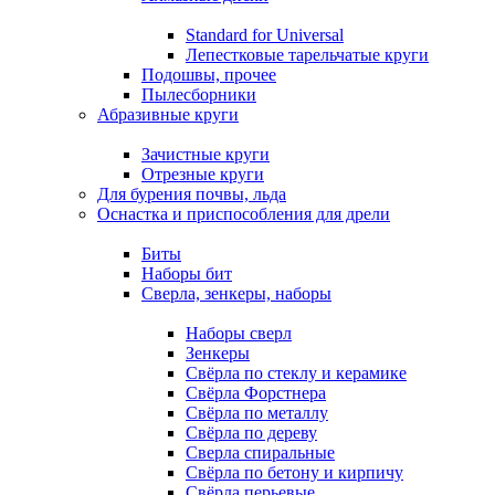
Standard for Universal
Лепестковые тарельчатые круги
Подошвы, прочее
Пылесборники
Абразивные круги
Зачистные круги
Отрезные круги
Для бурения почвы, льда
Оснастка и приспособления для дрели
Биты
Наборы бит
Сверла, зенкеры, наборы
Наборы сверл
Зенкеры
Свёрла по стеклу и керамике
Свёрла Форстнера
Свёрла по металлу
Свёрла по дереву
Сверла спиральные
Свёрла по бетону и кирпичу
Свёрла перьевые