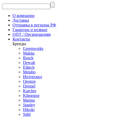
О компании
Доставка
Отправка в регионы РФ
Гарантии и возврат
ОПТ / Организациям
Контакты
Бренды
Greenworks
Makita
Bosch
Dewalt
Elitech
Metabo
Интерскол
Oregon
Dremel
Karcher
Klingspor
Marina
Stanley
Hikoki
Stihl