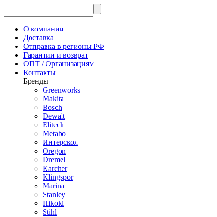
О компании
Доставка
Отправка в регионы РФ
Гарантии и возврат
ОПТ / Организациям
Контакты
Бренды
Greenworks
Makita
Bosch
Dewalt
Elitech
Metabo
Интерскол
Oregon
Dremel
Karcher
Klingspor
Marina
Stanley
Hikoki
Stihl