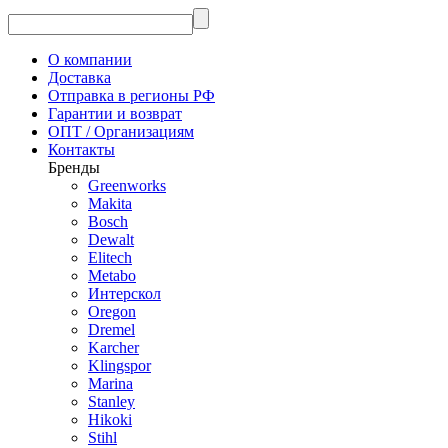
О компании
Доставка
Отправка в регионы РФ
Гарантии и возврат
ОПТ / Организациям
Контакты
Бренды
Greenworks
Makita
Bosch
Dewalt
Elitech
Metabo
Интерскол
Oregon
Dremel
Karcher
Klingspor
Marina
Stanley
Hikoki
Stihl