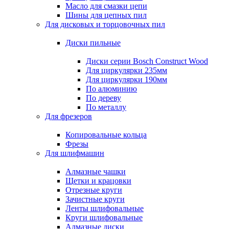
Масло для смазки цепи
Шины для цепных пил
Для дисковых и торцовочных пил
Диски пильные
Диски серии Bosch Construct Wood
Для циркулярки 235мм
Для циркулярки 190мм
По алюминию
По дереву
По металлу
Для фрезеров
Копировальные кольца
Фрезы
Для шлифмашин
Алмазные чашки
Щетки и крацовки
Отрезные круги
Зачистные круги
Ленты шлифовальные
Круги шлифовальные
Алмазные диски