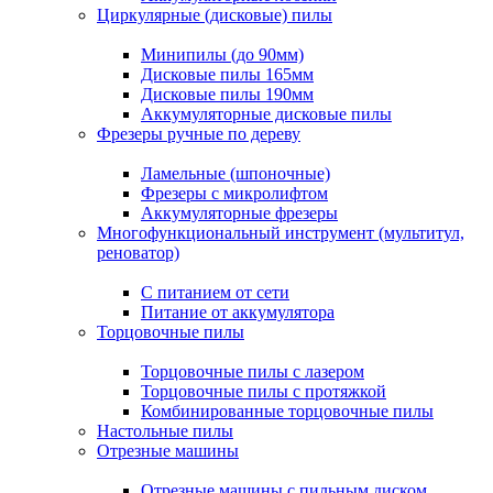
Циркулярные (дисковые) пилы
Минипилы (до 90мм)
Дисковые пилы 165мм
Дисковые пилы 190мм
Аккумуляторные дисковые пилы
Фрезеры ручные по дереву
Ламельные (шпоночные)
Фрезеры с микролифтом
Аккумуляторные фрезеры
Многофункциональный инструмент (мультитул,
реноватор)
С питанием от сети
Питание от аккумулятора
Торцовочные пилы
Торцовочные пилы с лазером
Торцовочные пилы с протяжкой
Комбинированные торцовочные пилы
Настольные пилы
Отрезные машины
Отрезные машины с пильным диском