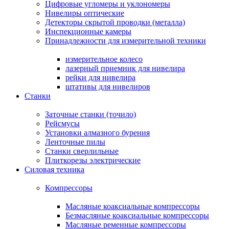
Цифровые угломеры и уклономеры
Нивелиры оптические
Детекторы скрытой проводки (металла)
Инспекционные камеры
Принадлежности для измерительной техники
измерительное колесо
лазерный приемник для нивелира
рейки для нивелира
штативы для нивелиров
Станки
Заточные станки (точило)
Рейсмусы
Установки алмазного бурения
Ленточные пилы
Станки сверлильные
Плиткорезы электрические
Силовая техника
Компрессоры
Масляные коаксиальные компрессоры
Безмасляные коаксиальные компрессоры
Масляные ременные компрессоры