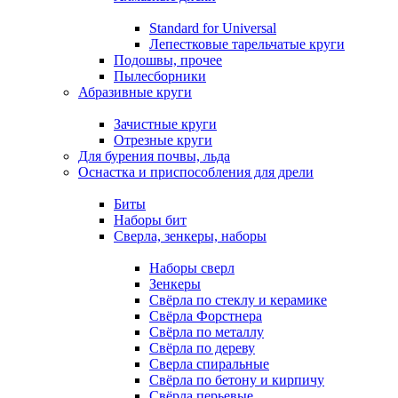
Standard for Universal
Лепестковые тарельчатые круги
Подошвы, прочее
Пылесборники
Абразивные круги
Зачистные круги
Отрезные круги
Для бурения почвы, льда
Оснастка и приспособления для дрели
Биты
Наборы бит
Сверла, зенкеры, наборы
Наборы сверл
Зенкеры
Свёрла по стеклу и керамике
Свёрла Форстнера
Свёрла по металлу
Свёрла по дереву
Сверла спиральные
Свёрла по бетону и кирпичу
Свёрла перьевые