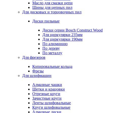
Масло для смазки цепи
Шины для цепных пил
Для дисковых и торцовочных пил
Диски пильные
Диски серии Bosch Construct Wood
Для циркулярки 235мм
Для циркулярки 190мм
По алюминию
По дереву
По металлу
Для фрезеров
Копировальные кольца
Фрезы
Для шлифмашин
Алмазные чашки
Щетки и крацовки
Отрезные круги
Зачистные круги
Ленты шлифовальные
Круги шлифовальные
Алмазные диски