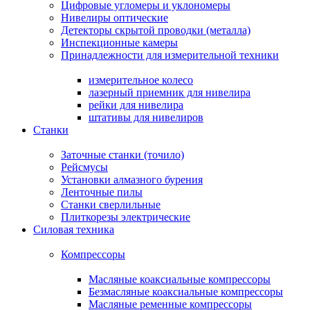
Цифровые угломеры и уклономеры
Нивелиры оптические
Детекторы скрытой проводки (металла)
Инспекционные камеры
Принадлежности для измерительной техники
измерительное колесо
лазерный приемник для нивелира
рейки для нивелира
штативы для нивелиров
Станки
Заточные станки (точило)
Рейсмусы
Установки алмазного бурения
Ленточные пилы
Станки сверлильные
Плиткорезы электрические
Силовая техника
Компрессоры
Масляные коаксиальные компрессоры
Безмасляные коаксиальные компрессоры
Масляные ременные компрессоры