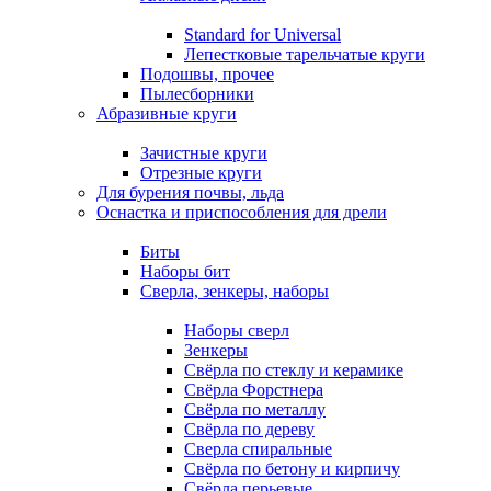
Standard for Universal
Лепестковые тарельчатые круги
Подошвы, прочее
Пылесборники
Абразивные круги
Зачистные круги
Отрезные круги
Для бурения почвы, льда
Оснастка и приспособления для дрели
Биты
Наборы бит
Сверла, зенкеры, наборы
Наборы сверл
Зенкеры
Свёрла по стеклу и керамике
Свёрла Форстнера
Свёрла по металлу
Свёрла по дереву
Сверла спиральные
Свёрла по бетону и кирпичу
Свёрла перьевые