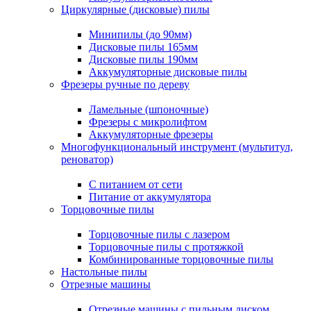
Циркулярные (дисковые) пилы
Минипилы (до 90мм)
Дисковые пилы 165мм
Дисковые пилы 190мм
Аккумуляторные дисковые пилы
Фрезеры ручные по дереву
Ламельные (шпоночные)
Фрезеры с микролифтом
Аккумуляторные фрезеры
Многофункциональный инструмент (мультитул,
реноватор)
С питанием от сети
Питание от аккумулятора
Торцовочные пилы
Торцовочные пилы с лазером
Торцовочные пилы с протяжкой
Комбинированные торцовочные пилы
Настольные пилы
Отрезные машины
Отрезные машины с пильным диском