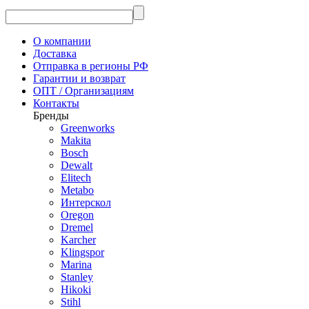
О компании
Доставка
Отправка в регионы РФ
Гарантии и возврат
ОПТ / Организациям
Контакты
Бренды
Greenworks
Makita
Bosch
Dewalt
Elitech
Metabo
Интерскол
Oregon
Dremel
Karcher
Klingspor
Marina
Stanley
Hikoki
Stihl