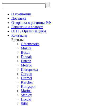
О компании
Доставка
Отправка в регионы РФ
Гарантии и возврат
ОПТ / Организациям
Контакты
Бренды
Greenworks
Makita
Bosch
Dewalt
Elitech
Metabo
Интерскол
Oregon
Dremel
Karcher
Klingspor
Marina
Stanley
Hikoki
Stihl