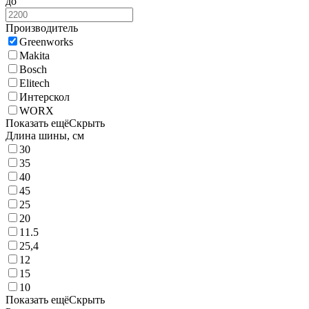
до
Производитель
Greenworks
Makita
Bosch
Elitech
Интерскол
WORX
Показать ещё
Скрыть
Длина шины, см
30
35
40
45
25
20
11.5
25,4
12
15
10
Показать ещё
Скрыть