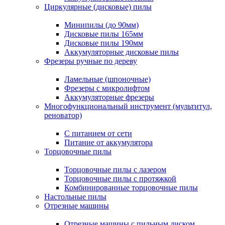
Циркулярные (дисковые) пилы
Минипилы (до 90мм)
Дисковые пилы 165мм
Дисковые пилы 190мм
Аккумуляторные дисковые пилы
Фрезеры ручные по дереву
Ламельные (шпоночные)
Фрезеры с микролифтом
Аккумуляторные фрезеры
Многофункциональный инструмент (мультитул,
реноватор)
С питанием от сети
Питание от аккумулятора
Торцовочные пилы
Торцовочные пилы с лазером
Торцовочные пилы с протяжкой
Комбинированные торцовочные пилы
Настольные пилы
Отрезные машины
Отрезные машины с пильным диском