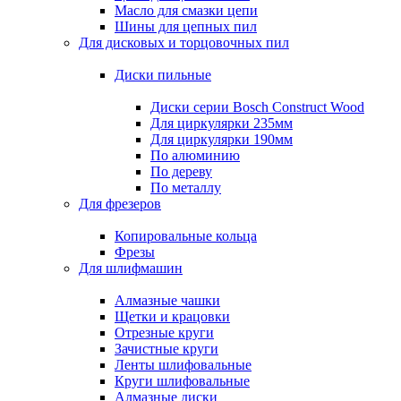
Масло для смазки цепи
Шины для цепных пил
Для дисковых и торцовочных пил
Диски пильные
Диски серии Bosch Construct Wood
Для циркулярки 235мм
Для циркулярки 190мм
По алюминию
По дереву
По металлу
Для фрезеров
Копировальные кольца
Фрезы
Для шлифмашин
Алмазные чашки
Щетки и крацовки
Отрезные круги
Зачистные круги
Ленты шлифовальные
Круги шлифовальные
Алмазные диски