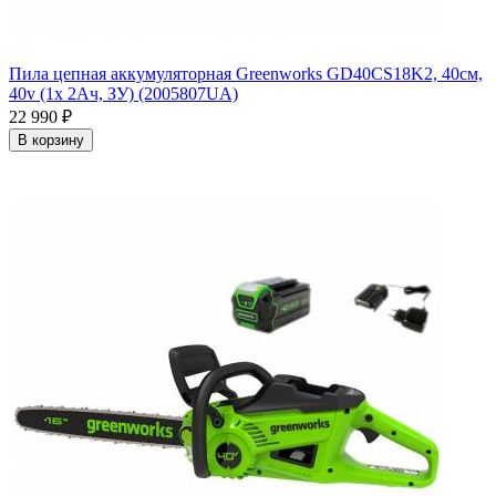
Пила цепная аккумуляторная Greenworks GD40CS18K2, 40см,
40v (1x 2Ач, ЗУ) (2005807UA)
22 990
₽
В корзину