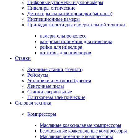
Цифровые угломеры и уклономеры
Нивелиры оптические
Детекторы скрытой проводки (металла)
Инспекционные камеры
Принадлежности для измерительной техники
измерительное колесо
лазерный приемник для нивелира
рейки для нивелира
штативы для нивелиров
Станки
Заточные станки (точило)
Рейсмусы
Установки алмазного бурения
Ленточные пилы
Станки сверлильные
Плиткорезы электрические
Силовая техника
Компрессоры
Масляные коаксиальные компрессоры
Безмасляные коаксиальные компрессоры
Масляные ременные компрессоры