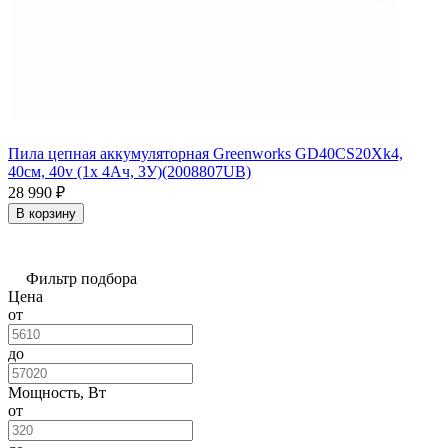
Пила цепная аккумуляторная Greenworks GD40CS20Xk4,
40см, 40v (1х 4Ач, ЗУ)(2008807UB)
28 990
₽
В корзину
Фильтр подбора
Цена
от
до
Мощность, Вт
от