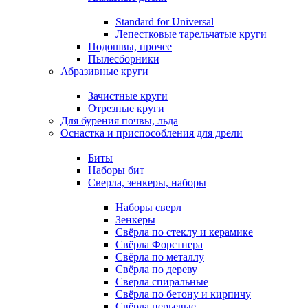
Standard for Universal
Лепестковые тарельчатые круги
Подошвы, прочее
Пылесборники
Абразивные круги
Зачистные круги
Отрезные круги
Для бурения почвы, льда
Оснастка и приспособления для дрели
Биты
Наборы бит
Сверла, зенкеры, наборы
Наборы сверл
Зенкеры
Свёрла по стеклу и керамике
Свёрла Форстнера
Свёрла по металлу
Свёрла по дереву
Сверла спиральные
Свёрла по бетону и кирпичу
Свёрла перьевые