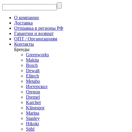
О компании
Доставка
Отправка в регионы РФ
Гарантии и возврат
ОПТ / Организациям
Контакты
Бренды
Greenworks
Makita
Bosch
Dewalt
Elitech
Metabo
Интерскол
Oregon
Dremel
Karcher
Klingspor
Marina
Stanley
Hikoki
Stihl