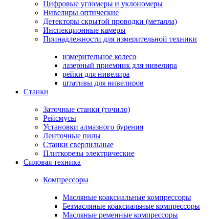
Цифровые угломеры и уклономеры
Нивелиры оптические
Детекторы скрытой проводки (металла)
Инспекционные камеры
Принадлежности для измерительной техники
измерительное колесо
лазерный приемник для нивелира
рейки для нивелира
штативы для нивелиров
Станки
Заточные станки (точило)
Рейсмусы
Установки алмазного бурения
Ленточные пилы
Станки сверлильные
Плиткорезы электрические
Силовая техника
Компрессоры
Масляные коаксиальные компрессоры
Безмасляные коаксиальные компрессоры
Масляные ременные компрессоры