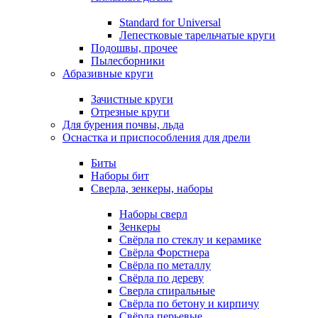
Standard for Universal
Лепестковые тарельчатые круги
Подошвы, прочее
Пылесборники
Абразивные круги
Зачистные круги
Отрезные круги
Для бурения почвы, льда
Оснастка и приспособления для дрели
Биты
Наборы бит
Сверла, зенкеры, наборы
Наборы сверл
Зенкеры
Свёрла по стеклу и керамике
Свёрла Форстнера
Свёрла по металлу
Свёрла по дереву
Сверла спиральные
Свёрла по бетону и кирпичу
Свёрла перьевые