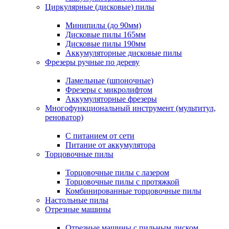
Циркулярные (дисковые) пилы
Минипилы (до 90мм)
Дисковые пилы 165мм
Дисковые пилы 190мм
Аккумуляторные дисковые пилы
Фрезеры ручные по дереву
Ламельные (шпоночные)
Фрезеры с микролифтом
Аккумуляторные фрезеры
Многофункциональный инструмент (мультитул,
реноватор)
С питанием от сети
Питание от аккумулятора
Торцовочные пилы
Торцовочные пилы с лазером
Торцовочные пилы с протяжкой
Комбинированные торцовочные пилы
Настольные пилы
Отрезные машины
Отрезные машины с пильным диском