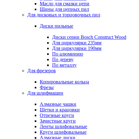
Масло для смазки цепи
Шины для цепных пил
Для дисковых и торцовочных пил
Диски пильные
Диски серии Bosch Construct Wood
Для циркулярки 235мм
Для циркулярки 190мм
По алюминию
По дереву
По металлу
Для фрезеров
Копировальные кольца
Фрезы
Для шлифмашин
Алмазные чашки
Щетки и крацовки
Отрезные круги
Зачистные круги
Ленты шлифовальные
Круги шлифовальные
Алмазные диски