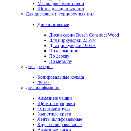
Масло для смазки цепи
Шины для цепных пил
Для дисковых и торцовочных пил
Диски пильные
Диски серии Bosch Construct Wood
Для циркулярки 235мм
Для циркулярки 190мм
По алюминию
По дереву
По металлу
Для фрезеров
Копировальные кольца
Фрезы
Для шлифмашин
Алмазные чашки
Щетки и крацовки
Отрезные круги
Зачистные круги
Ленты шлифовальные
Круги шлифовальные
Алмазные диски