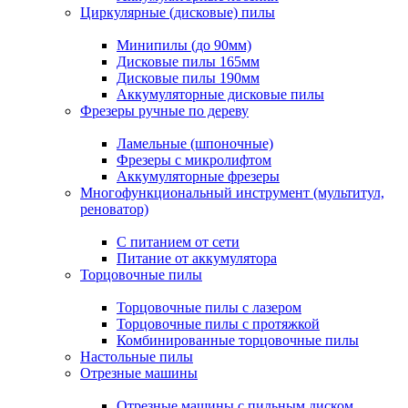
Циркулярные (дисковые) пилы
Минипилы (до 90мм)
Дисковые пилы 165мм
Дисковые пилы 190мм
Аккумуляторные дисковые пилы
Фрезеры ручные по дереву
Ламельные (шпоночные)
Фрезеры с микролифтом
Аккумуляторные фрезеры
Многофункциональный инструмент (мультитул,
реноватор)
С питанием от сети
Питание от аккумулятора
Торцовочные пилы
Торцовочные пилы с лазером
Торцовочные пилы с протяжкой
Комбинированные торцовочные пилы
Настольные пилы
Отрезные машины
Отрезные машины с пильным диском