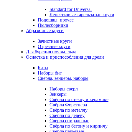
Standard for Universal
Лепестковые тарельчатые круги
Подошвы, прочее
Пылесборники
Абразивные круги
Зачистные круги
Отрезные круги
Для бурения почвы, льда
Оснастка и приспособления для дрели
Биты
Наборы бит
Сверла, зенкеры, наборы
Наборы сверл
Зенкеры
Свёрла по стеклу и керамике
Свёрла Форстнера
Свёрла по металлу
Свёрла по дереву
Сверла спиральные
Свёрла по бетону и кирпичу
Свёрла перьевые