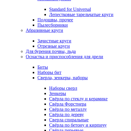
Standard for Universal
Лепестковые тарельчатые круги
Подошвы, прочее
Пылесборники
Абразивные круги
Зачистные круги
Отрезные круги
Для бурения почвы, льда
Оснастка и приспособления для дрели
Биты
Наборы бит
Сверла, зенкеры, наборы
Наборы сверл
Зенкеры
Свёрла по стеклу и керамике
Свёрла Форстнера
Свёрла по металлу
Свёрла по дереву
Сверла спиральные
Свёрла по бетону и кирпичу
Свёрла перьевые