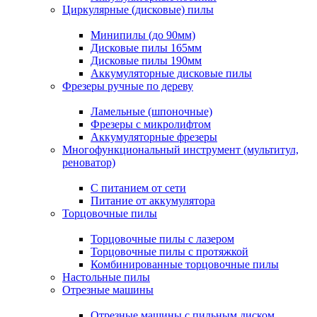
Циркулярные (дисковые) пилы
Минипилы (до 90мм)
Дисковые пилы 165мм
Дисковые пилы 190мм
Аккумуляторные дисковые пилы
Фрезеры ручные по дереву
Ламельные (шпоночные)
Фрезеры с микролифтом
Аккумуляторные фрезеры
Многофункциональный инструмент (мультитул,
реноватор)
С питанием от сети
Питание от аккумулятора
Торцовочные пилы
Торцовочные пилы с лазером
Торцовочные пилы с протяжкой
Комбинированные торцовочные пилы
Настольные пилы
Отрезные машины
Отрезные машины с пильным диском