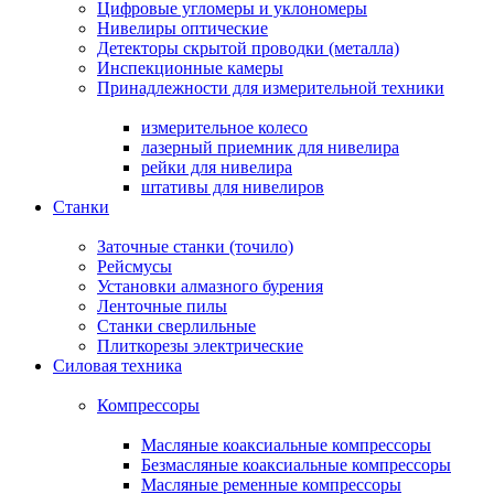
Цифровые угломеры и уклономеры
Нивелиры оптические
Детекторы скрытой проводки (металла)
Инспекционные камеры
Принадлежности для измерительной техники
измерительное колесо
лазерный приемник для нивелира
рейки для нивелира
штативы для нивелиров
Станки
Заточные станки (точило)
Рейсмусы
Установки алмазного бурения
Ленточные пилы
Станки сверлильные
Плиткорезы электрические
Силовая техника
Компрессоры
Масляные коаксиальные компрессоры
Безмасляные коаксиальные компрессоры
Масляные ременные компрессоры