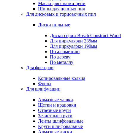
Масло для смазки цепи
Шины для цепных пил
Для дисковых и торцовочных пил
Диски пильные
Диски серии Bosch Construct Wood
Для циркулярки 235мм
Для циркулярки 190мм
По алюминию
По дереву
По металлу
Для фрезеров
Копировальные кольца
Фрезы
Для шлифмашин
Алмазные чашки
Щетки и крацовки
Отрезные круги
Зачистные круги
Ленты шлифовальные
Круги шлифовальные
Алмазные диски