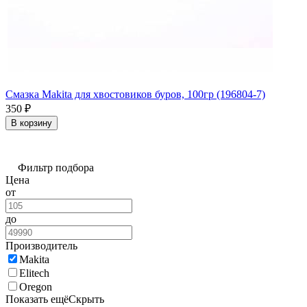
Смазка Makita для хвостовиков буров, 100гр (196804-7)
350
₽
В корзину
Фильтр подбора
Цена
от
до
Производитель
Makita
Elitech
Oregon
Показать ещё
Скрыть