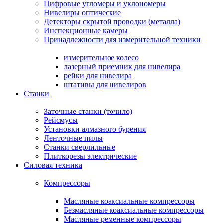
Цифровые угломеры и уклономеры
Нивелиры оптические
Детекторы скрытой проводки (металла)
Инспекционные камеры
Принадлежности для измерительной техники
измерительное колесо
лазерный приемник для нивелира
рейки для нивелира
штативы для нивелиров
Станки
Заточные станки (точило)
Рейсмусы
Установки алмазного бурения
Ленточные пилы
Станки сверлильные
Плиткорезы электрические
Силовая техника
Компрессоры
Масляные коаксиальные компрессоры
Безмасляные коаксиальные компрессоры
Масляные ременные компрессоры