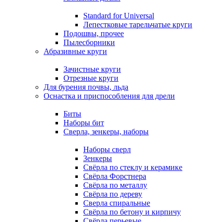
Standard for Universal
Лепестковые тарельчатые круги
Подошвы, прочее
Пылесборники
Абразивные круги
Зачистные круги
Отрезные круги
Для бурения почвы, льда
Оснастка и приспособления для дрели
Биты
Наборы бит
Сверла, зенкеры, наборы
Наборы сверл
Зенкеры
Свёрла по стеклу и керамике
Свёрла Форстнера
Свёрла по металлу
Свёрла по дереву
Сверла спиральные
Свёрла по бетону и кирпичу
Свёрла перьевые