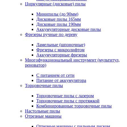
Циркулярные (дисковые) пилы
Минипилы (до 90мм)
Дисковые пилы 165мм
Дисковые пилы 190мм
Аккумуляторные дисковые пилы
Фрезеры ручные по дереву
Ламельные (шпоночные)
Фрезеры с микролифтом
Аккумуляторные фрезеры
Многофункциональный инструмент (мультитул,
реноватор)
С питанием от сети
Питание от аккумулятора
Торцовочные пилы
Торцовочные пилы с лазером
Торцовочные пилы с протяжкой
Комбинированные торцовочные пилы
Настольные пилы
Отрезные машины
Отрезные машины с пильным диском