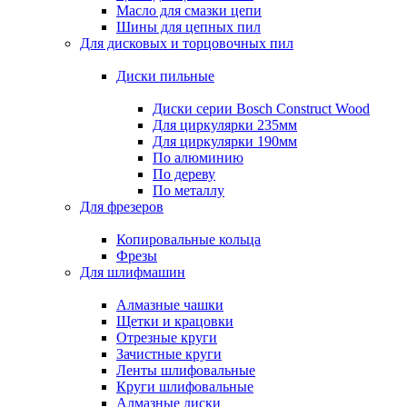
Масло для смазки цепи
Шины для цепных пил
Для дисковых и торцовочных пил
Диски пильные
Диски серии Bosch Construct Wood
Для циркулярки 235мм
Для циркулярки 190мм
По алюминию
По дереву
По металлу
Для фрезеров
Копировальные кольца
Фрезы
Для шлифмашин
Алмазные чашки
Щетки и крацовки
Отрезные круги
Зачистные круги
Ленты шлифовальные
Круги шлифовальные
Алмазные диски