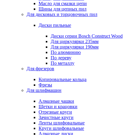
Масло для смазки цепи
Шины для цепных пил
Для дисковых и торцовочных пил
Диски пильные
Диски серии Bosch Construct Wood
Для циркулярки 235мм
Для циркулярки 190мм
По алюминию
По дереву
По металлу
Для фрезеров
Копировальные кольца
Фрезы
Для шлифмашин
Алмазные чашки
Щетки и крацовки
Отрезные круги
Зачистные круги
Ленты шлифовальные
Круги шлифовальные
Алмазные диски