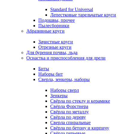
Standard for Universal
Лепестковые тарельчатые круги
Подошвы, прочее
Пылесборники
Абразивные круги
Зачистные круги
Отрезные круги
Для бурения почвы, льда
Оснастка и приспособления для дрели
Биты
Наборы бит
Сверла, зенкеры, наборы
Наборы сверл
Зенкеры
Свёрла по стеклу и керамике
Свёрла Форстнера
Свёрла по металлу
Свёрла по дереву
Сверла спиральные
Свёрла по бетону и кирпичу
Свёрла перьевые