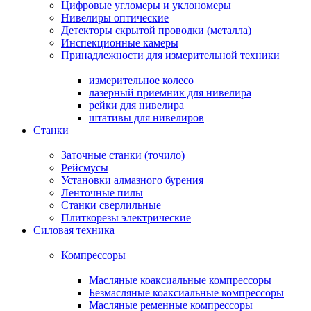
Цифровые угломеры и уклономеры
Нивелиры оптические
Детекторы скрытой проводки (металла)
Инспекционные камеры
Принадлежности для измерительной техники
измерительное колесо
лазерный приемник для нивелира
рейки для нивелира
штативы для нивелиров
Станки
Заточные станки (точило)
Рейсмусы
Установки алмазного бурения
Ленточные пилы
Станки сверлильные
Плиткорезы электрические
Силовая техника
Компрессоры
Масляные коаксиальные компрессоры
Безмасляные коаксиальные компрессоры
Масляные ременные компрессоры