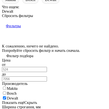
Что ищем:
Dewalt
Сбросить фильтры
Фильтры
К сожалению, ничего не найдено.
Попробуйте
сбросить фильтр
и начать сначала.
Фильтр подбора
Цена
от
до
Производитель
Makita
Bosch
Dewalt
Показать ещё
Скрыть
Ширина строгания, мм