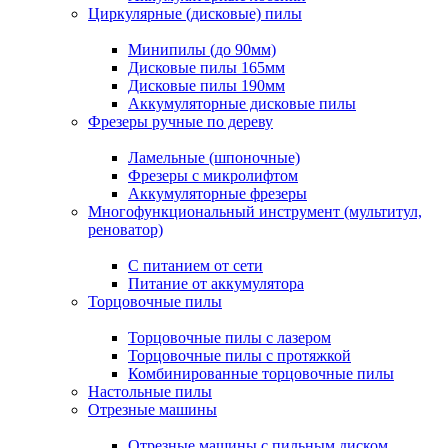
Циркулярные (дисковые) пилы
Минипилы (до 90мм)
Дисковые пилы 165мм
Дисковые пилы 190мм
Аккумуляторные дисковые пилы
Фрезеры ручные по дереву
Ламельные (шпоночные)
Фрезеры с микролифтом
Аккумуляторные фрезеры
Многофункциональный инструмент (мультитул,
реноватор)
С питанием от сети
Питание от аккумулятора
Торцовочные пилы
Торцовочные пилы с лазером
Торцовочные пилы с протяжкой
Комбинированные торцовочные пилы
Настольные пилы
Отрезные машины
Отрезные машины с пильным диском