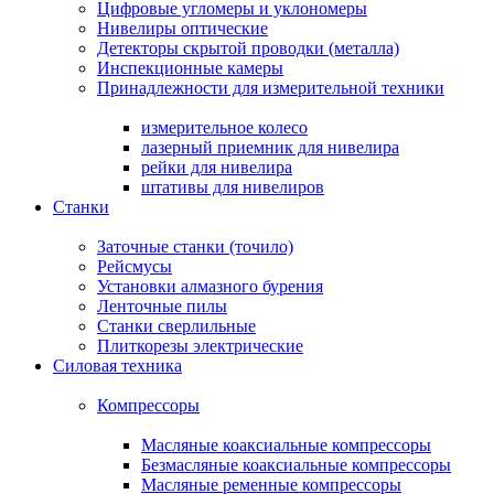
Цифровые угломеры и уклономеры
Нивелиры оптические
Детекторы скрытой проводки (металла)
Инспекционные камеры
Принадлежности для измерительной техники
измерительное колесо
лазерный приемник для нивелира
рейки для нивелира
штативы для нивелиров
Станки
Заточные станки (точило)
Рейсмусы
Установки алмазного бурения
Ленточные пилы
Станки сверлильные
Плиткорезы электрические
Силовая техника
Компрессоры
Масляные коаксиальные компрессоры
Безмасляные коаксиальные компрессоры
Масляные ременные компрессоры