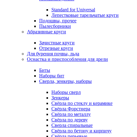
Standard for Universal
Лепестковые тарельчатые круги
Подошвы, прочее
Пылесборники
Абразивные круги
Зачистные круги
Отрезные круги
Для бурения почвы, льда
Оснастка и приспособления для дрели
Биты
Наборы бит
Сверла, зенкеры, наборы
Наборы сверл
Зенкеры
Свёрла по стеклу и керамике
Свёрла Форстнера
Свёрла по металлу
Свёрла по дереву
Сверла спиральные
Свёрла по бетону и кирпичу
Свёрла перьевые