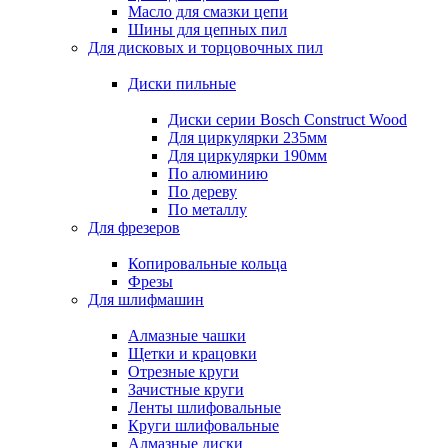
Масло для смазки цепи
Шины для цепных пил
Для дисковых и торцовочных пил
Диски пильные
Диски серии Bosch Construct Wood
Для циркулярки 235мм
Для циркулярки 190мм
По алюминию
По дереву
По металлу
Для фрезеров
Копировальные кольца
Фрезы
Для шлифмашин
Алмазные чашки
Щетки и крацовки
Отрезные круги
Зачистные круги
Ленты шлифовальные
Круги шлифовальные
Алмазные диски