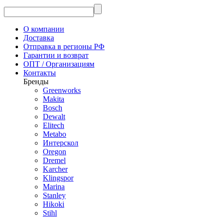
О компании
Доставка
Отправка в регионы РФ
Гарантии и возврат
ОПТ / Организациям
Контакты
Бренды
Greenworks
Makita
Bosch
Dewalt
Elitech
Metabo
Интерскол
Oregon
Dremel
Karcher
Klingspor
Marina
Stanley
Hikoki
Stihl