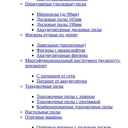
Циркулярные (дисковые) пилы
Минипилы (до 90мм)
Дисковые пилы 165мм
Дисковые пилы 190мм
Аккумуляторные дисковые пилы
Фрезеры ручные по дереву
Ламельные (шпоночные)
Фрезеры с микролифтом
Аккумуляторные фрезеры
Многофункциональный инструмент (мультитул,
реноватор)
С питанием от сети
Питание от аккумулятора
Торцовочные пилы
Торцовочные пилы с лазером
Торцовочные пилы с протяжкой
Комбинированные торцовочные пилы
Настольные пилы
Отрезные машины
Отрезные машины с пильным диском