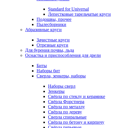
Standard for Universal
Лепестковые тарельчатые круги
Подошвы, прочее
Пылесборники
Абразивные круги
Зачистные круги
Отрезные круги
Для бурения почвы, льда
Оснастка и приспособления для дрели
Биты
Наборы бит
Сверла, зенкеры, наборы
Наборы сверл
Зенкеры
Свёрла по стеклу и керамике
Свёрла Форстнера
Свёрла по металлу
Свёрла по дереву
Сверла спиральные
Свёрла по бетону и кирпичу
Свёрла перьевые