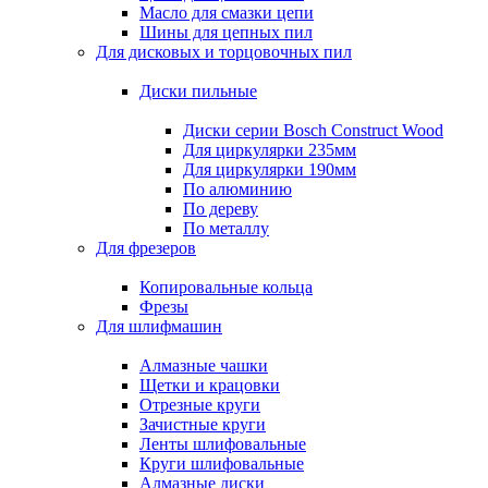
Масло для смазки цепи
Шины для цепных пил
Для дисковых и торцовочных пил
Диски пильные
Диски серии Bosch Construct Wood
Для циркулярки 235мм
Для циркулярки 190мм
По алюминию
По дереву
По металлу
Для фрезеров
Копировальные кольца
Фрезы
Для шлифмашин
Алмазные чашки
Щетки и крацовки
Отрезные круги
Зачистные круги
Ленты шлифовальные
Круги шлифовальные
Алмазные диски