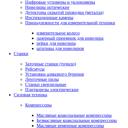
Цифровые угломеры и уклономеры
Нивелиры оптические
Детекторы скрытой проводки (металла)
Инспекционные камеры
Принадлежности для измерительной техники
измерительное колесо
лазерный приемник для нивелира
рейки для нивелира
штативы для нивелиров
Станки
Заточные станки (точило)
Рейсмусы
Установки алмазного бурения
Ленточные пилы
Станки сверлильные
Плиткорезы электрические
Силовая техника
Компрессоры
Масляные коаксиальные компрессоры
Безмасляные коаксиальные компрессоры
Масляные ременные компрессоры