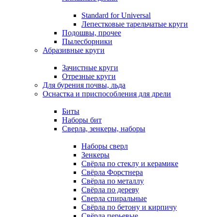
Standard for Universal
Лепестковые тарельчатые круги
Подошвы, прочее
Пылесборники
Абразивные круги
Зачистные круги
Отрезные круги
Для бурения почвы, льда
Оснастка и приспособления для дрели
Биты
Наборы бит
Сверла, зенкеры, наборы
Наборы сверл
Зенкеры
Свёрла по стеклу и керамике
Свёрла Форстнера
Свёрла по металлу
Свёрла по дереву
Сверла спиральные
Свёрла по бетону и кирпичу
Свёрла перьевые