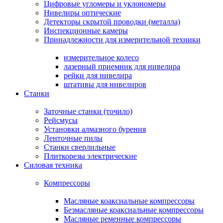
Цифровые угломеры и уклономеры
Нивелиры оптические
Детекторы скрытой проводки (металла)
Инспекционные камеры
Принадлежности для измерительной техники
измерительное колесо
лазерный приемник для нивелира
рейки для нивелира
штативы для нивелиров
Станки
Заточные станки (точило)
Рейсмусы
Установки алмазного бурения
Ленточные пилы
Станки сверлильные
Плиткорезы электрические
Силовая техника
Компрессоры
Масляные коаксиальные компрессоры
Безмасляные коаксиальные компрессоры
Масляные ременные компрессоры