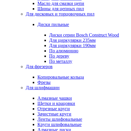
Масло для смазки цепи
Шины для цепных пил
Для дисковых и торцовочных пил
Диски пильные
Диски серии Bosch Construct Wood
Для циркулярки 235мм
Для циркулярки 190мм
По алюминию
По дереву
По металлу
Для фрезеров
Копировальные кольца
Фрезы
Для шлифмашин
Алмазные чашки
Щетки и крацовки
Отрезные круги
Зачистные круги
Ленты шлифовальные
Круги шлифовальные
Алмазные диски