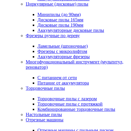
Циркулярные (дисковые) пилы
Минипилы (до 90мм)
Дисковые пилы 165мм
Дисковые пилы 190мм
Аккумуляторные дисковые пилы
Фрезеры ручные по дереву
Ламельные (шпоночные)
Фрезеры с микролифтом
Аккумуляторные фрезеры
Многофункциональный инструмент (мультитул,
реноватор)
С питанием от сети
Питание от аккумулятора
Торцовочные пилы
Торцовочные пилы с лазером
Торцовочные пилы с протяжкой
Комбинированные торцовочные пилы
Настольные пилы
Отрезные машины
Отрезные машины с пильным диском