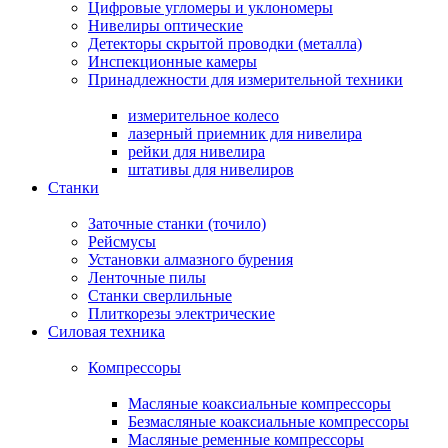
Цифровые угломеры и уклономеры
Нивелиры оптические
Детекторы скрытой проводки (металла)
Инспекционные камеры
Принадлежности для измерительной техники
измерительное колесо
лазерный приемник для нивелира
рейки для нивелира
штативы для нивелиров
Станки
Заточные станки (точило)
Рейсмусы
Установки алмазного бурения
Ленточные пилы
Станки сверлильные
Плиткорезы электрические
Силовая техника
Компрессоры
Масляные коаксиальные компрессоры
Безмасляные коаксиальные компрессоры
Масляные ременные компрессоры