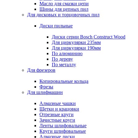
Масло для смазки цепи
Шины для цепных пил
Для дисковых и торцовочных пил
Диски пильные
Диски серии Bosch Construct Wood
Для циркулярки 235мм
Для циркулярки 190мм
По алюминию
По дереву
По металлу
Для фрезеров
Копировальные кольца
Фрезы
Для шлифмашин
Алмазные чашки
Щетки и крацовки
Отрезные круги
Зачистные круги
Ленты шлифовальные
Круги шлифовальные
Алмазные диски