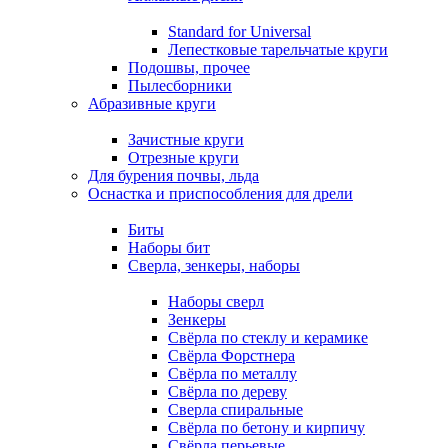
Standard for Universal
Лепестковые тарельчатые круги
Подошвы, прочее
Пылесборники
Абразивные круги
Зачистные круги
Отрезные круги
Для бурения почвы, льда
Оснастка и приспособления для дрели
Биты
Наборы бит
Сверла, зенкеры, наборы
Наборы сверл
Зенкеры
Свёрла по стеклу и керамике
Свёрла Форстнера
Свёрла по металлу
Свёрла по дереву
Сверла спиральные
Свёрла по бетону и кирпичу
Свёрла перьевые